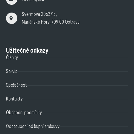
Švermova 2063/15,
Mariánské Hory, 709 00 Ostrava
Užitečné odkazy
Články
Servis
Společnost
Kontakty
Obchodní podmínky
Odstoupení od kupní smlouvy