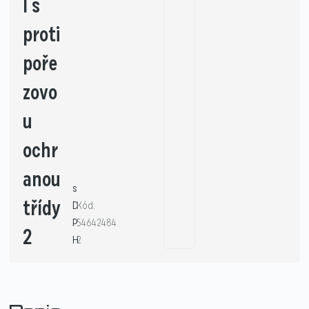
l s
proti
poře
zovo
u
ochr
anou
s
třídy
D
Kód:
P
54642484
2
H
2