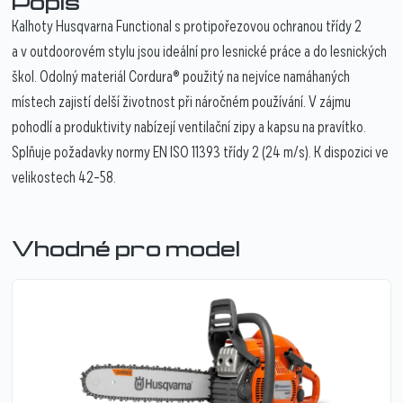
Popis
Kalhoty Husqvarna Functional s protipořezovou ochranou třídy 2
a v outdoorovém stylu jsou ideální pro lesnické práce a do lesnických
škol. Odolný materiál Cordura® použitý na nejvíce namáhaných
místech zajistí delší životnost při náročném používání. V zájmu
pohodlí a produktivity nabízejí ventilační zipy a kapsu na pravítko.
Splňuje požadavky normy EN ISO 11393 třídy 2 (24 m/s). K dispozici ve
velikostech 42–58.
Vhodné pro model