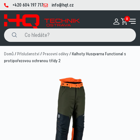
+420 604 197 717
info@hqt.cz
0
Domů
/
Příslušenství
/
Pracovní oděvy
/ Kalhoty Husqvarna Functional s
protipořezovou ochranou třídy 2