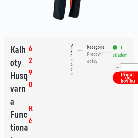
V
6
Kalh
Kategorie:
1
ý
Pracovní
skladem
r
2
oty
o
oděvy
b
c
9
Husq
e
Přidat
do
:
košíku
0
varn
a
K
Func
č
tiona