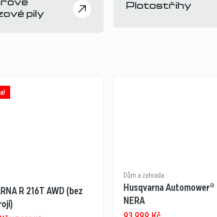
rové
Plotostřihy
ové pily
a!
Dům a zahrada
Husqvarna Automower®
RNA R 216T AWD (bez
NERA
ojí)
93 999
Kč