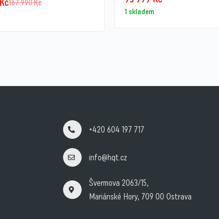
Kč
167 990
Kč
1 skladem
+420 604 197 717
info@hqt.cz
Švermova 2063/15,
Mariánské Hory, 709 00 Ostrava