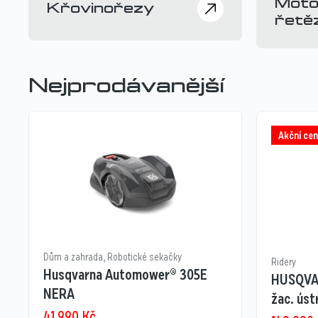
Moto
Křovinořezy
řetěz
Nejprodávanější
Akční cen
Dům a zahrada
,
Robotické sekačky
Ridery
Husqvarna Automower® 305E
HUSQVA
NERA
žac. ústr
41 990
Kč