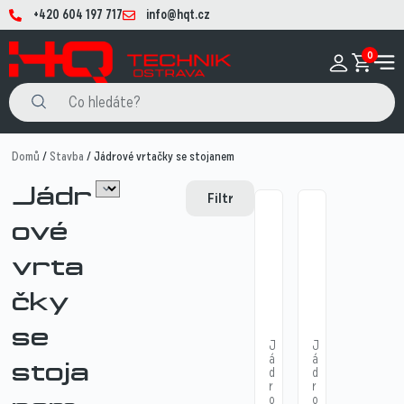
+420 604 197 717
info@hqt.cz
0
Domů
/
Stavba
/ Jádrové vrtačky se stojanem
Jádr
Filtr
ové
vrta
čky
se
J
J
á
á
stoja
d
d
r
r
o
o