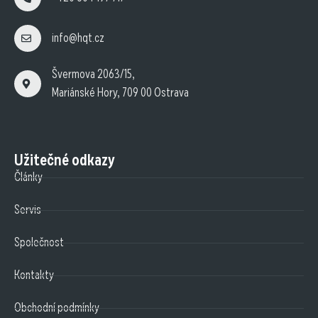
info@hqt.cz
Švermova 2063/15,
Mariánské Hory, 709 00 Ostrava
Užitečné odkazy
Články
Servis
Společnost
Kontakty
Obchodní podmínky