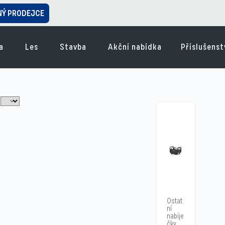
NÝ PRODEJCE
a
Les
Stavba
Akční nabídka
Příslušenst
Ostat
ní
nabíje
čky