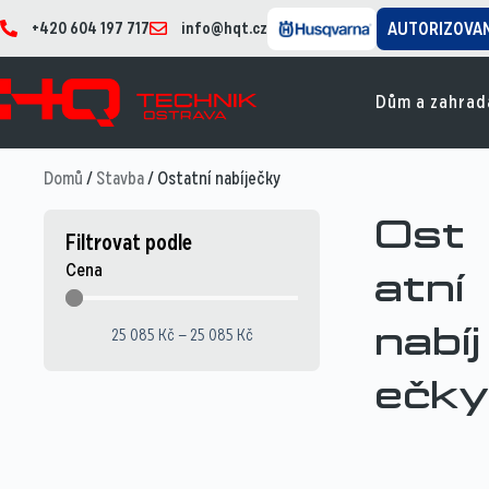
+420 604 197 717
info@hqt.cz
AUTORIZOVA
Dům a zahrad
Domů
/
Stavba
/ Ostatní nabíječky
Ost
Filtrovat podle
Cena
atní
25 085
Kč
—
25 085
Kč
nabíj
ečky