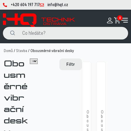
+420 604 197 717
info@hqt.cz
0
Domů
/
Stavba
/ Obousměrné vibrační desky
Obo
Filtr
usm
ěrné
vibr
ační
O
O
b
b
desk
o
o
u
u
s
s