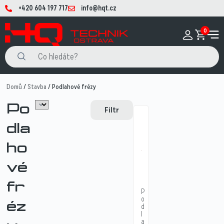
+420 604 197 717
info@hqt.cz
0
Domů
/
Stavba
/ Podlahové frézy
Po
Filtr
dla
ho
vé
fr
P
o
éz
d
l
a