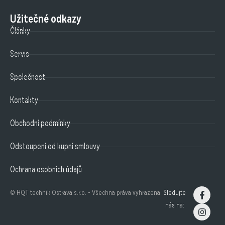
Užitečné odkazy
Články
Servis
Společnost
Kontakty
Obchodní podmínky
Odstoupení od kupní smlouvy
Ochrana osobních údajů
© HQT technik Ostrava s.r.o. - Všechna práva vyhrazena
Sledujte
nás na: