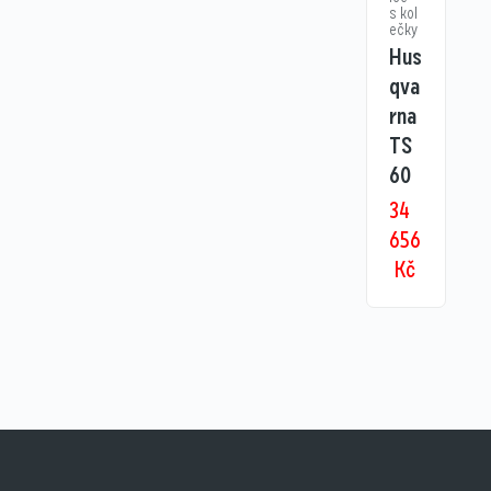
s kol
ečky
Hus
qva
rna
TS
60
34
656
Kč