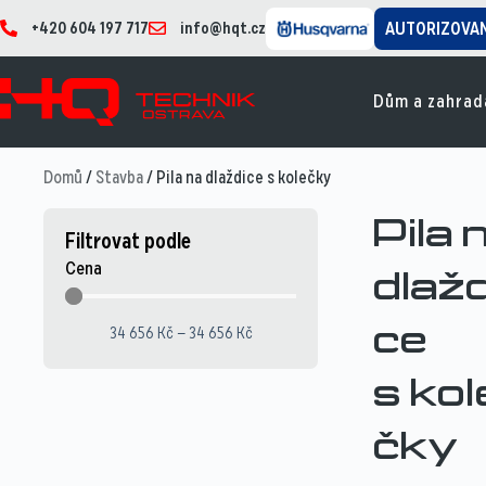
+420 604 197 717
info@hqt.cz
AUTORIZOVA
Dům a zahrad
Domů
/
Stavba
/ Pila na dlaždice s kolečky
Pila 
Filtrovat podle
Cena
dlažd
34 656
Kč
—
34 656
Kč
ce
s kol
čky