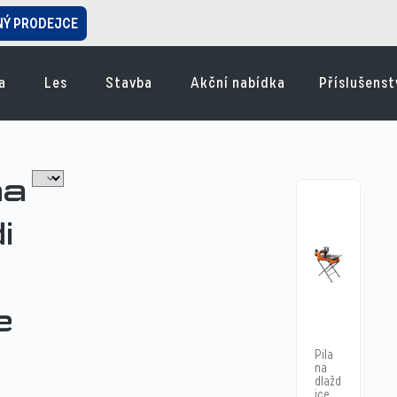
NÝ PRODEJCE
a
Les
Stavba
Akční nabídka
Příslušenst
na
i
e
Pila
na
dlažd
ice