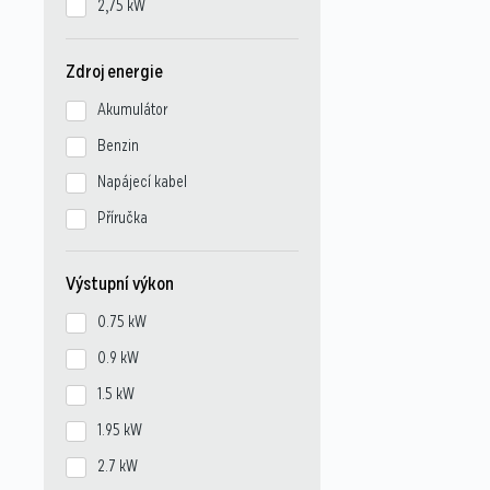
2,75 kW
Zdroj energie
Akumulátor
Benzin
Napájecí kabel
Příručka
Výstupní výkon
0.75 kW
0.9 kW
1.5 kW
1.95 kW
2.7 kW