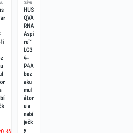
vu
trávu
us
HUS
var
QVA
a
RNA
C
Aspi
1i
re™
LC3
ez
4-
ku
P4A
ul
bez
tor
aku
a
mul
bí
átor
čk
u a
nabí
ječk
y
90
Kč