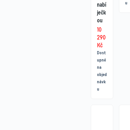
u
nabí
ječk
ou
10
290
Kč
Dost
upné
na
objed
návk
u