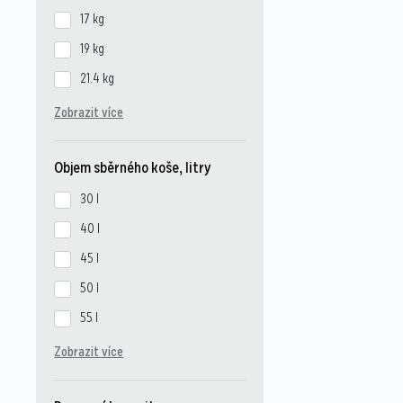
17 kg
19 kg
21.4 kg
Zobrazit více
Objem sběrného koše, litry
30 l
40 l
45 l
50 l
55 l
Zobrazit více