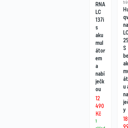
trá
RNA
H
LC
q
137i
n
s
L
aku
25
mul
S
átor
b
em
a
a
m
nabí
á
ječk
u 
ou
na
12
je
490
y
Kč
18
1
9