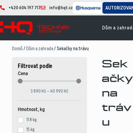
+420 604 197 717
info@hqt.cz
AUTORIZOVA
Dům a zahrad
Domů
/
Dům a zahrada
/ Sekačky na trávu
Sek
Filtrovat podle
Cena
ačky
3 890
Kč
—
40 990
Kč
na
tráv
Hmotnost, kg
11.8 kg
u
15 kg