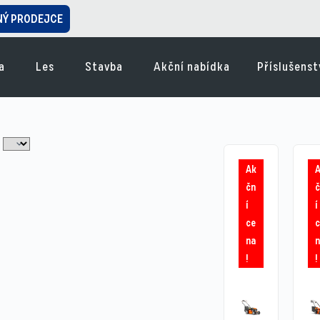
NÝ PRODEJCE
a
Les
Stavba
Akční nabídka
Příslušenst
Ak
čn
í
í
ce
na
!
!