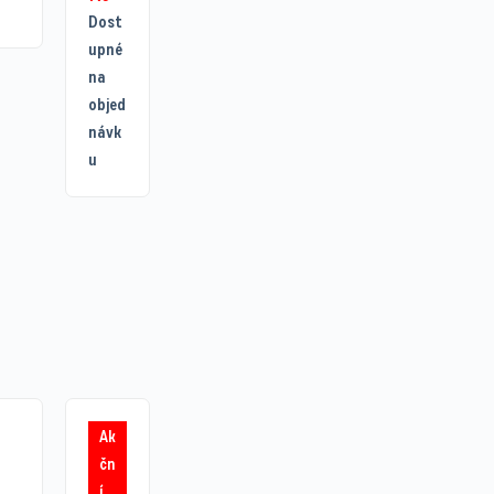
Dost
upné
na
objed
návk
u
Ak
čn
í