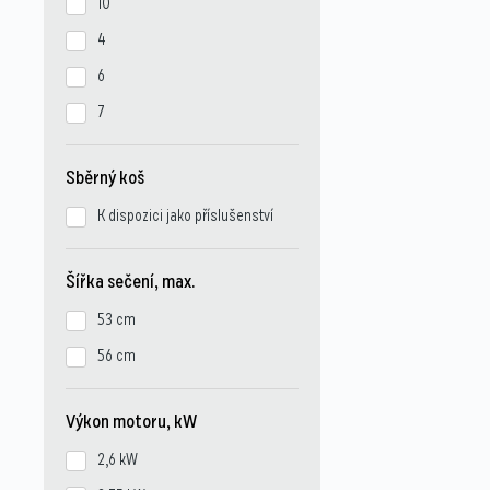
10
4
6
7
Sběrný koš
K dispozici jako příslušenství
Šířka sečení, max.
53 cm
56 cm
Výkon motoru, kW
2,6 kW