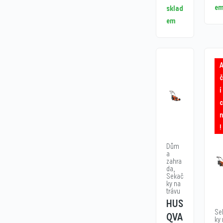
e
sklad
em
í
!
Dům
a
zahra
da
,
Sekač
ky na
trávu
HUS
Se
QVA
ky