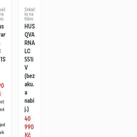
kač
Sekač
 na
ky na
vu
trávu
us
HUS
var
QVA
a
RNA
C
LC
51S
551i
V
(bez
3
aku.
90
a
č
nabí
st
j.)
né
40
jed
990
vk
Kč