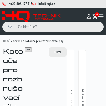
+420 604 197 717
info@hqt.cz
0
Domů
/
Stavba
/ Kotouče pro rozbrušovací pily
Koto
Filtr
uče
pro
rozb
rušo
K
K
o
o
vací
t
t
o
o
u
u