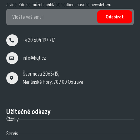
a více. Zde se můžete přihlásit k odběru našeho newsletteru.
Odebírat
+420 604 197 717
info@hqt.cz
Švermova 2063/15,
Mariánské Hory, 709 00 Ostrava
Užitečné odkazy
Články
Servis