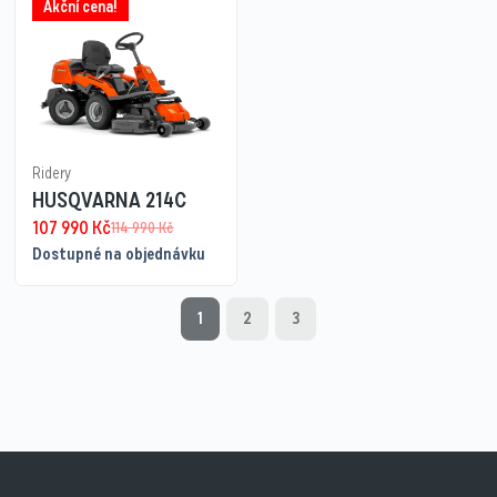
Akční cena!
Ridery
HUSQVARNA 214C
107 990
Kč
114 990
Kč
Dostupné na objednávku
1
2
3