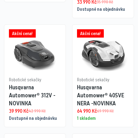
33 990
Kč
35 990
Kč
Dostupné na objednávku
Akční cena!
Akční cena!
Robotické sekačky
Robotické sekačky
Husqvarna
Husqvarna
Automower® 312V -
Automower® 405VE
NOVINKA
NERA -NOVINKA
39 990
Kč
64 990
Kč
42 990
Kč
69 990
Kč
Dostupné na objednávku
1 skladem