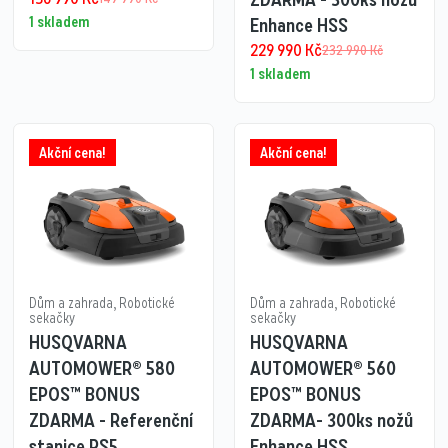
1 skladem
Enhance HSS
229 990
Kč
232 990
Kč
1 skladem
Akční cena!
Akční cena!
Dům a zahrada
,
Robotické
Dům a zahrada
,
Robotické
sekačky
sekačky
HUSQVARNA
HUSQVARNA
AUTOMOWER® 580
AUTOMOWER® 560
EPOS™ BONUS
EPOS™ BONUS
ZDARMA - Referenční
ZDARMA- 300ks nožů
stanice RS5
Enhance HSS