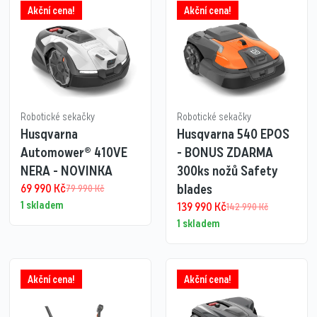
Akční cena!
Akční cena!
Robotické sekačky
Robotické sekačky
Husqvarna
Husqvarna 540 EPOS
Automower® 410VE
- BONUS ZDARMA
NERA - NOVINKA
300ks nožů Safety
69 990
Kč
blades
79 990
Kč
1 skladem
139 990
Kč
142 990
Kč
1 skladem
Akční cena!
Akční cena!