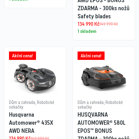
AWD EPOS - BONUS
ZDARMA - 300ks nožů
Safety blades
134 990
Kč
149 990
Kč
1 skladem
Akční cena!
Akční cena!
Dům a zahrada
,
Robotické
Dům a zahrada
,
Robotické
sekačky
sekačky
Husqvarna
HUSQVARNA
Automower® 435X
AUTOMOWER® 580L
AWD NERA
EPOS™ BONUS
136 990
Kč
ZDARMA - 300ks nožů
149 990
Kč