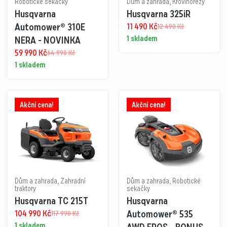
Robotické sekačky
Dům a zahrada
,
Křovinořezy
Husqvarna
Husqvarna 325iR​
Automower® 310E
11 490
Kč
12 490
Kč
1 skladem
NERA - NOVINKA
59 990
Kč
64 990
Kč
1 skladem
Akční cena!
Akční cena!
Dům a zahrada
,
Zahradní
Dům a zahrada
,
Robotické
traktory
sekačky
Husqvarna TC 215T
Husqvarna
104 990
Kč
Automower® 535
117 990
Kč
1 skladem