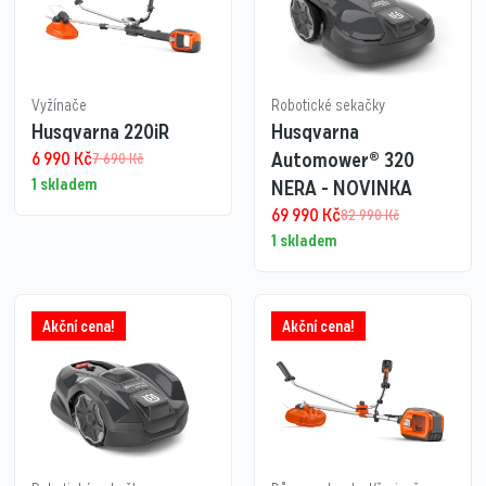
Vyžínače
Robotické sekačky
Husqvarna 220iR
Husqvarna
6 990
Kč
Automower® 320
7 690
Kč
1 skladem
NERA - NOVINKA
69 990
Kč
82 990
Kč
1 skladem
Akční cena!
Akční cena!