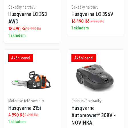
Sekačky na trávu
Sekačky na trávu
Husqvarna LC 353
Husqvarna LC 356V
AWD
16 490
Kč
17 990
Kč
1 skladem
18 490
Kč
19 990
Kč
1 skladem
Akční cena!
Akční cena!
Motorové řetězové pily
Robotické sekačky
Husqvarna 215i
Husqvarna
4 990
Kč
Automower® 308V -
5 690
Kč
1 skladem
NOVINKA