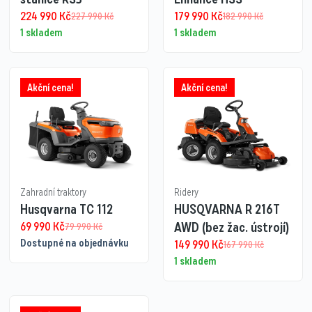
224 990
Kč
179 990
Kč
227 990
Kč
182 990
Kč
1 skladem
1 skladem
Akční cena!
Akční cena!
Zahradní traktory
Ridery
Husqvarna TC 112
HUSQVARNA R 216T
69 990
Kč
AWD (bez žac. ústrojí)
79 990
Kč
Dostupné na objednávku
149 990
Kč
167 990
Kč
1 skladem