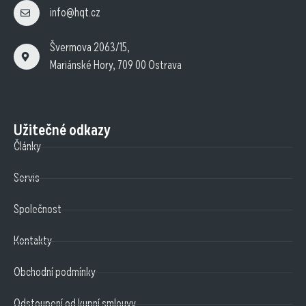
info@hqt.cz
Švermova 2063/15,
Mariánské Hory, 709 00 Ostrava
Užitečné odkazy
Články
Servis
Společnost
Kontakty
Obchodní podmínky
Odstoupení od kupní smlouvy