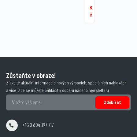
K
č
Zůstaňte v obraze!
Získejte aktuální informace o nových výrobcích, speciálních nabídkách
a více. Zde se můžete přihlásit k odběru našeho newsletteru.
Odebírat
+420 604 197 717