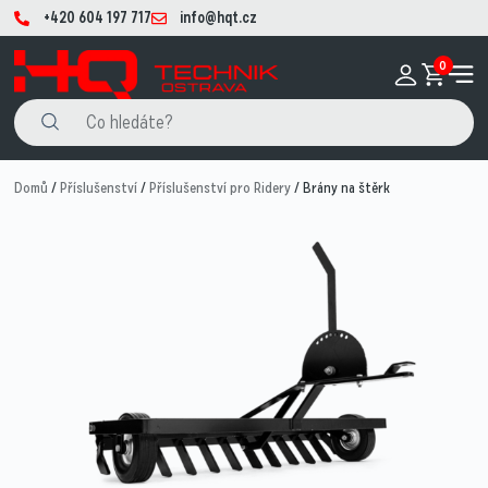
+420 604 197 717
info@hqt.cz
0
Domů
/
Příslušenství
/
Příslušenství pro Ridery
/ Brány na štěrk