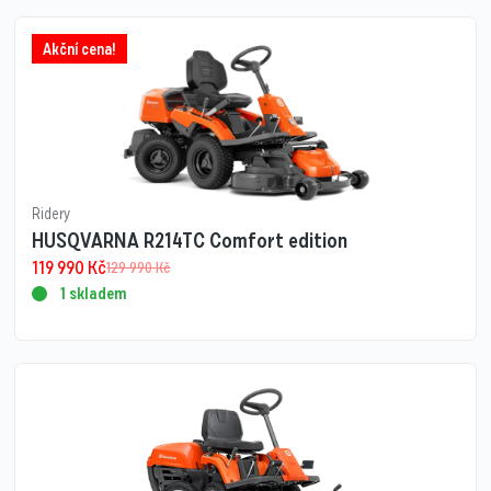
Akční cena!
Ridery
HUSQVARNA R214TC Comfort edition
119 990
Kč
129 990
Kč
1 skladem