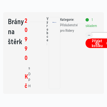
V
2
Brány
Kategorie:
1
ý
Příslušenství
skladem
r
0
na
o
pro Ridery
b
c
9
štěrk
e
Přidat
do
:
košíku
9
0
s
D
K
P
č
H