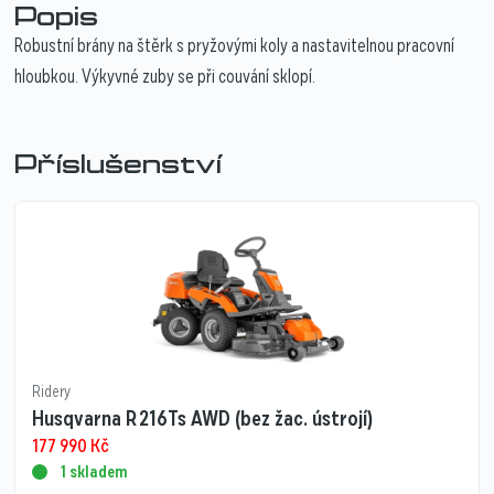
Popis
Robustní brány na štěrk s pryžovými koly a nastavitelnou pracovní
hloubkou. Výkyvné zuby se při couvání sklopí.
Příslušenství
Ridery
Husqvarna R 216Ts AWD (bez žac. ústrojí)
177 990
Kč
1 skladem