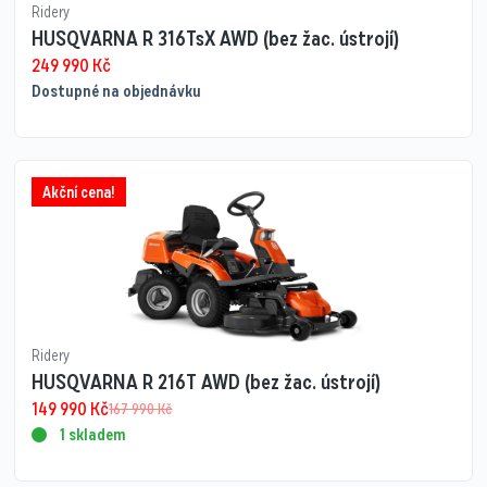
Ridery
HUSQVARNA R 316TsX AWD (bez žac. ústrojí)
249 990
Kč
Dostupné na objednávku
Akční cena!
Ridery
HUSQVARNA R 216T AWD (bez žac. ústrojí)
149 990
Kč
167 990
Kč
1 skladem