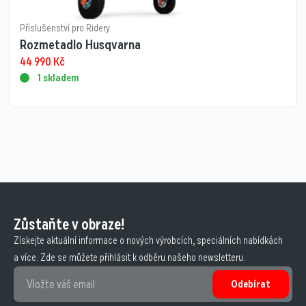
Příslušenství pro Ridery
Rozmetadlo Husqvarna
44 990
Kč
1 skladem
Zůstaňte v obraze!
Získejte aktuální informace o nových výrobcích, speciálních nabídkách
a více. Zde se můžete přihlásit k odběru našeho newsletteru.
Odebírat