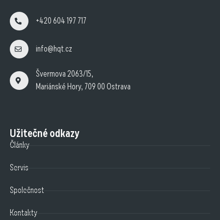
+420 604 197 717
info@hqt.cz
Švermova 2063/15,
Mariánské Hory, 709 00 Ostrava
Užitečné odkazy
Články
Servis
Společnost
Kontakty