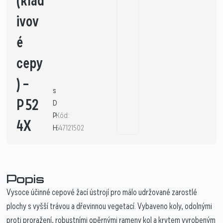
(klad
ivov
é
cepy
) –
s
P 52
D
P
Kód:
4X
H
547121502
Popis
Vysoce účinné cepové žací ústrojí pro málo udržované zarostlé
plochy s vyšší trávou a dřevinnou vegetací. Vybaveno koly, odolnými
proti proražení, robustními opěrnými rameny kol a krytem vyrobeným