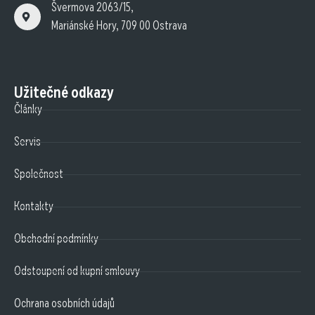
Švermova 2063/15,
Mariánské Hory, 709 00 Ostrava
Užitečné odkazy
Články
Servis
Společnost
Kontakty
Obchodní podmínky
Odstoupení od kupní smlouvy
Ochrana osobních údajů