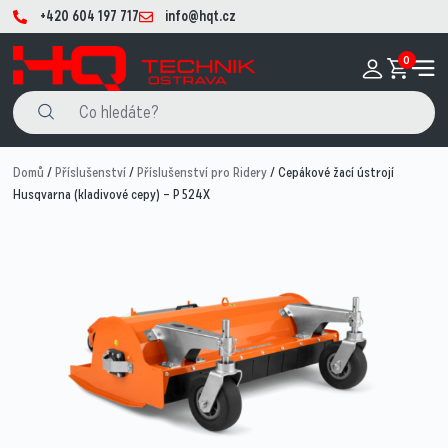
+420 604 197 717
info@hqt.cz
0
Domů
/
Příslušenství
/
Příslušenství pro Ridery
/ Cepákové žací ústrojí
Husqvarna (kladivové cepy) – P 524X