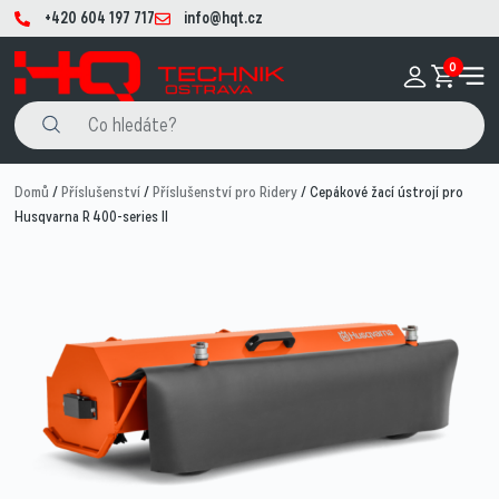
+420 604 197 717
info@hqt.cz
0
Domů
/
Příslušenství
/
Příslušenství pro Ridery
/ Cepákové žací ústrojí pro
Husqvarna R 400-series II