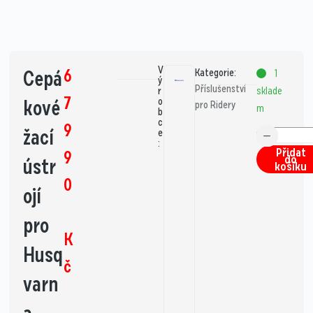
V
6
Cepá
Kategorie:
1
ý
Příslušenství
sklade
r
7
kové
o
pro Ridery
m
b
c
9
žací
e
:
Přidat
9
do
ústr
košíku
0
ojí
pro
K
Husq
č
varn