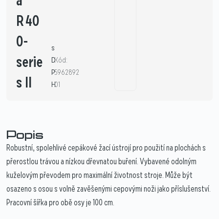
a
R 40
0-
s
serie
D
Kód:
P
5962892
s II
H
01
Popis
Robustní, spolehlivé cepákové žací ústrojí pro použití na plochách s
přerostlou trávou a nízkou dřevnatou buření. Vybavené odolným
kuželovým převodem pro maximální životnost stroje. Může být
osazeno s osou s volně zavěšenými cepovými noži jako příslušenství.
Pracovní šířka pro obě osy je 100 cm.