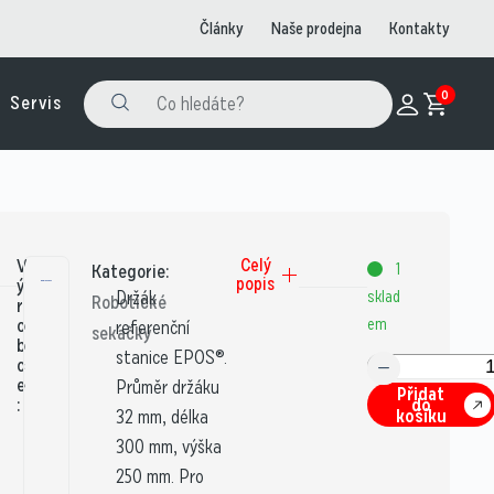
Články
Naše prodejna
Kontakty
0
Servis
V
Celý
1
Kategorie:
popis
ý
Držák
sklad
Robotické
r
o
em
referenční
sekačky
b
stanice EPOS®.
c
e
Průměr držáku
Přidat
:
do
košíku
32 mm, délka
300 mm, výška
250 mm. Pro