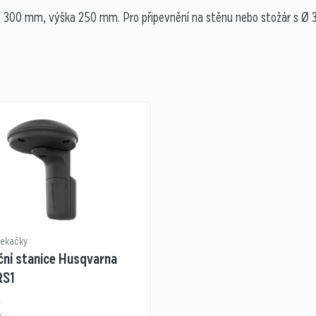
a 300 mm, výška 250 mm. Pro připevnění na stěnu nebo stožár s Ø 
sekačky
ční stanice Husqvarna
RS1
č