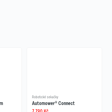
Robotické sekačky
 m
Automower® Connect
7 790
Kč