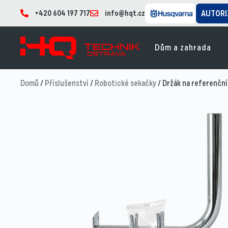
+420 604 197 717
info@hqt.cz
AUTORI
Dům a zahrada
Domů
/
Příslušenství
/
Robotické sekačky
/ Držák na referenčn