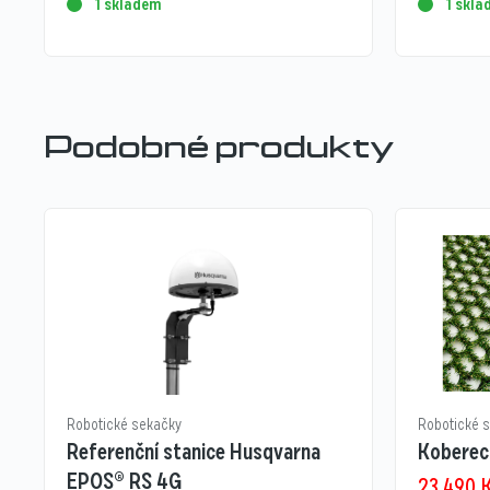
1 skladem
1 skl
Podobné produkty
Robotické sekačky
Robotické 
Referenční stanice Husqvarna
Koberec 
EPOS® RS 4G
23 490