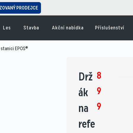
ZOVANÝ PRODEJCE
Les
Stavba
Akční nabídka
Příslušenství
í stanici EPOS®
8
Drž
9
ák
9
na
refe