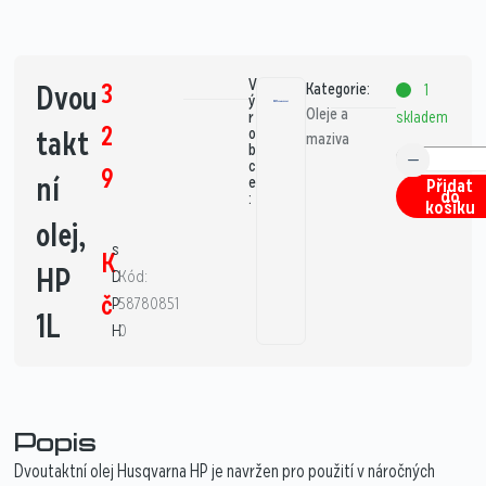
V
3
Dvou
Kategorie:
1
ý
Oleje a
skladem
r
2
takt
o
maziva
b
c
9
ní
e
Přidat
do
:
košíku
olej,
s
K
HP
D
Kód:
č
P
58780851
1L
H
0
Popis
Dvoutaktní olej Husqvarna HP je navržen pro použití v náročných