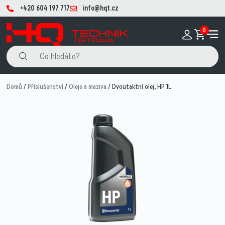
+420 604 197 717
info@hqt.cz
0
Domů
/
Příslušenství
/
Oleje a maziva
/ Dvoutaktní olej, HP 1L