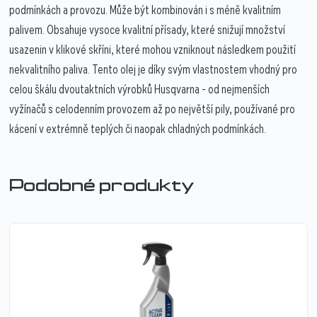
podmínkách a provozu. Může být kombinován i s méně kvalitním
palivem. Obsahuje vysoce kvalitní přísady, které snižují množství
usazenin v klikové skříni, které mohou vzniknout následkem použití
nekvalitního paliva. Tento olej je díky svým vlastnostem vhodný pro
celou škálu dvoutaktních výrobků Husqvarna - od nejmenších
vyžínačů s celodenním provozem až po největší pily, používané pro
kácení v extrémně teplých či naopak chladných podmínkách.
Podobné produkty