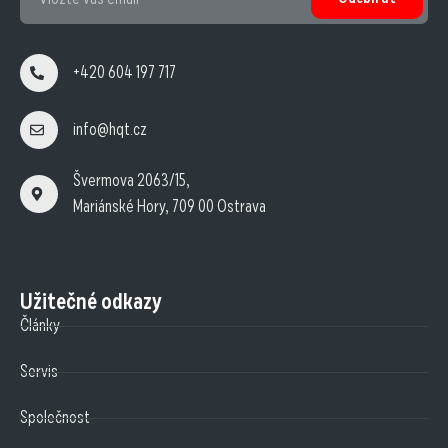
+420 604 197 717
info@hqt.cz
Švermova 2063/15,
Mariánské Hory, 709 00 Ostrava
Užitečné odkazy
Články
Servis
Společnost