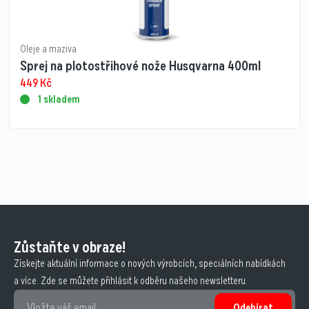
Oleje a maziva
Sprej na plotostřihové nože Husqvarna 400ml
449
Kč
1 skladem
Zůstaňte v obraze!
Získejte aktuální informace o nových výrobcích, speciálních nabídkách
a více. Zde se můžete přihlásit k odběru našeho newsletteru.
Odebírat