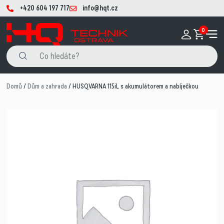
+420 604 197 717
info@hqt.cz
0
Domů
/
Dům a zahrada
/ HUSQVARNA 115iL s akumulátorem a nabíječkou