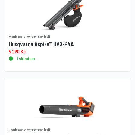
Foukače a vysavače listí
Husqvarna Aspire™ BVX-P4A
5 290
Kč
1 skladem
Foukače a vysavače listí