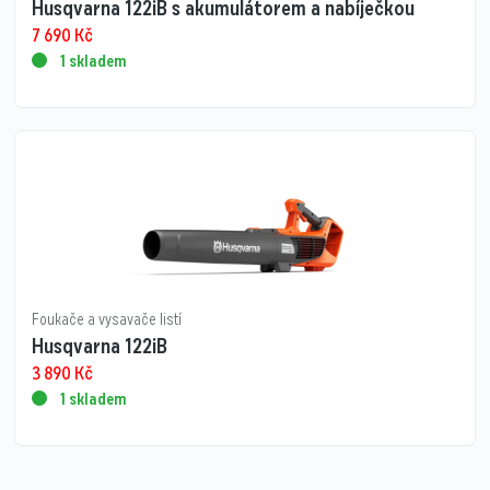
Husqvarna 122iB s akumulátorem a nabíječkou
7 690
Kč
1 skladem
Foukače a vysavače listí
Husqvarna 122iB
3 890
Kč
1 skladem