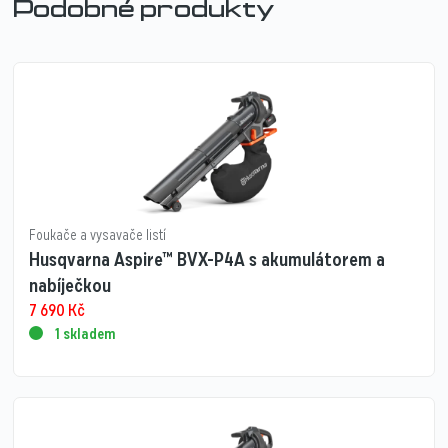
Podobné produkty
Foukače a vysavače listí
Husqvarna Aspire™ BVX-P4A s akumulátorem a
nabíječkou
7 690
Kč
1 skladem