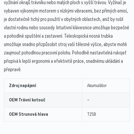
vyžínání okrajů trávníku nebo malých ploch s vyšší trávou. Vyžínač je
vybaven výkonným motorem s nízkými vibracemi, bez přímých emisí,
je dostatečně tichý pro použití v obytných oblastech, aniž by rušil
vlastní rodinu nebo sousedy. Intuitivní klávesnice umožňuje bezpečné
a pohodlné spuštění a zastavení. Teleskopická nosná trubka
umožňuje snadno přizpůsobit stroj vaší tělesné výšce, abyste mohli
zaujmout pohodlnou pracovní polohu. Pohodlně nastavitelná rukojeť
přispívá k lepší ergonomii a efektivitě práce, snadnému ukládání a
přepravě.
Zdroj napájení
Akumulátor
OEM Trávní kotouč
—
OEM Strunová hlava
T25B