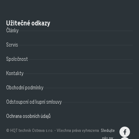
Užitečné odkazy
Články
Servis
Společnost
Kontakty
Obchodní podmínky
Odstoupení od kupní smlouvy
Ochrana osobních údajů
© HQT technik Ostrava s.r.o. - Všechna práva vyhrazena
Sledujte
nás na: