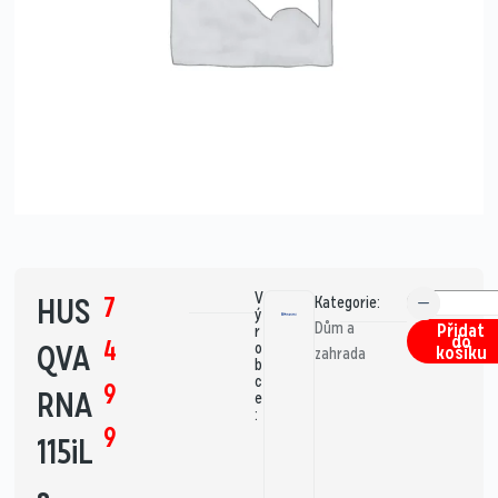
V
7
HUS
Kategorie:
ý
Dům a
Přidat
r
do
4
QVA
o
košíku
zahrada
b
c
9
RNA
e
:
9
115iL