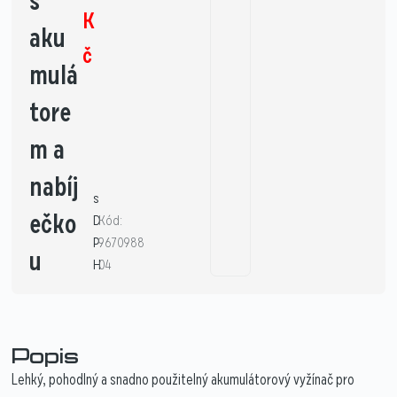
s
K
aku
č
mulá
tore
m a
nabíj
s
ečko
D
Kód:
P
9670988
u
H
04
Popis
Lehký, pohodlný a snadno použitelný akumulátorový vyžínač pro