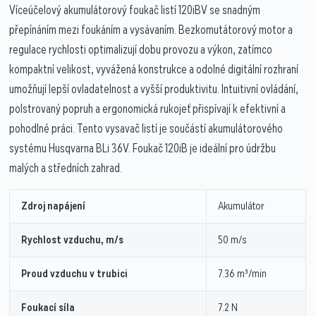
Víceúčelový akumulátorový foukač listí 120iBV se snadným
přepínáním mezi foukáním a vysávaním. Bezkomutátorový motor a
regulace rychlosti optimalizují dobu provozu a výkon, zatímco
kompaktní velikost, vyvážená konstrukce a odolné digitální rozhraní
umožňují lepší ovladatelnost a vyšší produktivitu. Intuitivní ovládání,
polstrovaný popruh a ergonomická rukojeť přispívají k efektivní a
pohodlné práci. Tento vysavač listí je součástí akumulátorového
systému Husqvarna BLi 36V. Foukač 120iB je ideální pro údržbu
malých a středních zahrad.
Zdroj napájení
Akumulátor
Rychlost vzduchu, m/s
50 m/s
Proud vzduchu v trubici
7.36 m³/min
Foukací síla
7.2 N