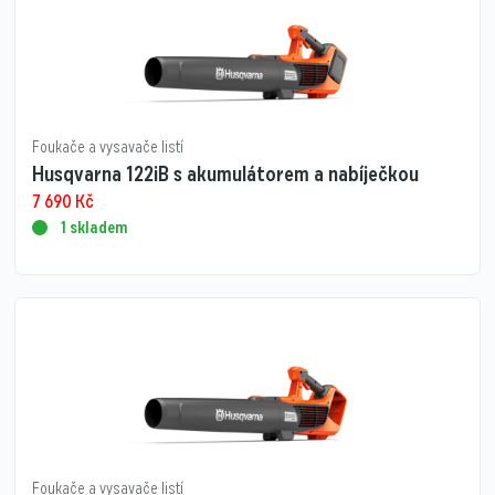
Foukače a vysavače listí
Husqvarna 122iB s akumulátorem a nabíječkou
7 690
Kč
1 skladem
Foukače a vysavače listí