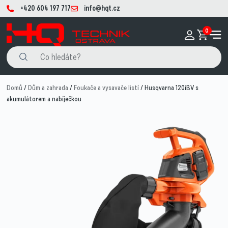
+420 604 197 717
info@hqt.cz
0
Domů
/
Dům a zahrada
/
Foukače a vysavače listí
/ Husqvarna 120iBV s
akumulátorem a nabíječkou