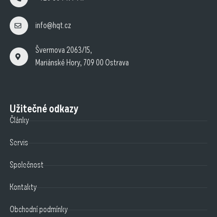
info@hqt.cz
Švermova 2063/15,
Mariánské Hory, 709 00 Ostrava
Užitečné odkazy
Články
Servis
Společnost
Kontakty
Obchodní podmínky