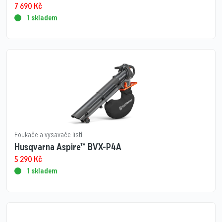
7 690
Kč
1 skladem
Foukače a vysavače listí
Husqvarna Aspire™ BVX-P4A
5 290
Kč
1 skladem