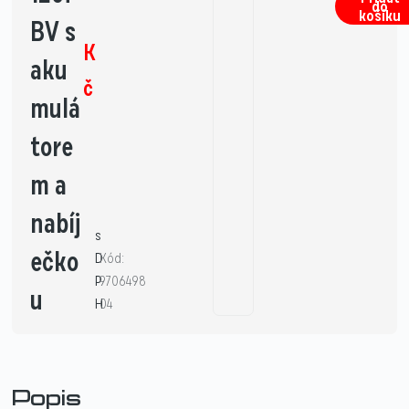
do
košíku
BV s
K
aku
č
mulá
tore
m a
nabíj
s
ečko
D
Kód:
P
9706498
u
H
04
Popis