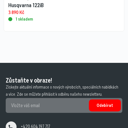
Husqvarna 122iB
3 890
Kč
1 skladem
Zůstaňte v obraze!
Získejte aktuální informace o nových výrobcích, speciálních nabídkách
a více. Zde se můžete přihlásit k odběru našeho newsletteru.
Odebírat
+420 604 197 717