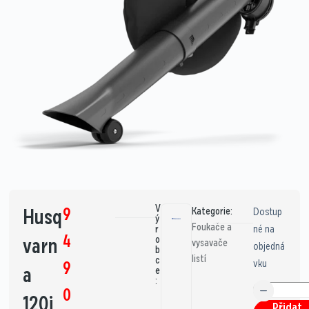
V
9
Husq
Kategorie:
Dostup
ý
Foukače a
né na
r
4
varn
o
vysavače
objedná
b
listí
c
vku
9
a
e
:
0
120i
Přidat