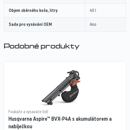
Objem sběrného koše, litry
40 l
Sada pro vysávání OEM
Ano
Podobné produkty
Foukače a vysavače listí
Husqvarna Aspire™ BVX-P4A s akumulátorem a
nabíječkou