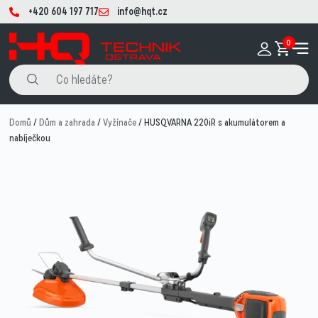
+420 604 197 717
info@hqt.cz
0
Domů
/
Dům a zahrada
/
Vyžínače
/ HUSQVARNA 220iR s akumulátorem a
nabíječkou