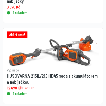
nabíječky
3 890
Kč
1 skladem
Akční cena!
Vyžínače
HUSQVARNA 215iL/215iHD45 sada s akumulátorem
a nabíječkou
12 490
Kč
13 490
Kč
1 skladem