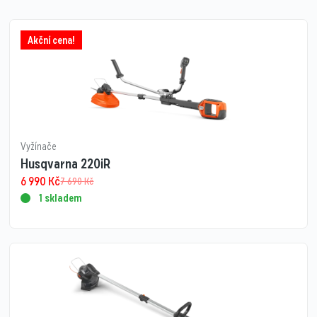
Akční cena!
Vyžínače
Husqvarna 220iR
6 990
Kč
7 690
Kč
1 skladem