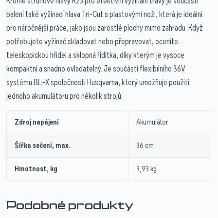
Kromě strunové hlavy R25 pro efektivní vyžínání trávy je součástí
balení také vyžínací hlava Tri-Cut s plastovými noži, která je ideální
pro náročnější práce, jako jsou zarostlé plochy mimo zahradu. Když
potřebujete vyžínač skladovat nebo přepravovat, oceníte
teleskopickou hřídel a sklopná řídítka, díky kterým je vysoce
kompaktní a snadno ovladatelný. Je součástí flexibilního 36V
systému BLi-X společnosti Husqvarna, který umožňuje použití
jednoho akumulátoru pro několik strojů.
Zdroj napájení
Akumulátor
Šířka sečení, max.
36 cm
Hmotnost, kg
3,93 kg
Podobné produkty