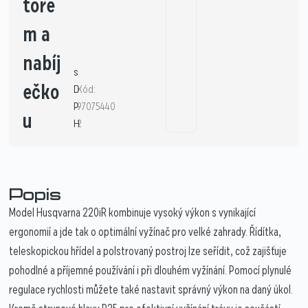
tore
m a
nabíj
s
ečko
D
Kód:
P
97075440
u
H
2
Popis
Model Husqvarna 220iR kombinuje vysoký výkon s vynikající
ergonomií a jde tak o optimální vyžínač pro velké zahrady. Řídítka,
teleskopickou hřídel a polstrovaný postroj lze seřídit, což zajišťuje
pohodlné a příjemné používání i při dlouhém vyžínání. Pomocí plynulé
regulace rychlosti můžete také nastavit správný výkon na daný úkol.