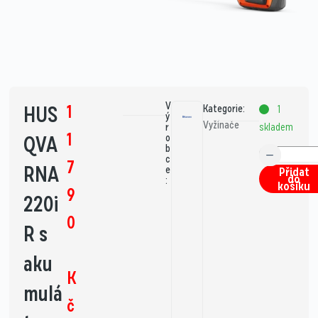
V
1
HUS
Kategorie:
1
ý
Vyžínače
skladem
r
1
QVA
o
b
c
7
RNA
e
Přidat
do
:
košíku
9
220i
0
R s
aku
K
mulá
č