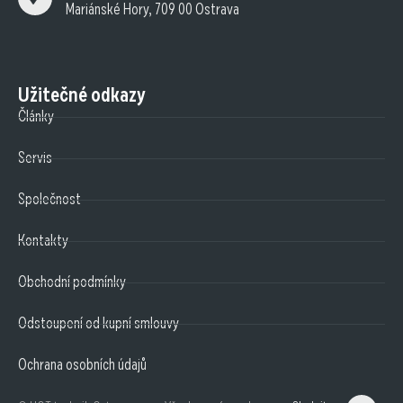
Mariánské Hory, 709 00 Ostrava
Užitečné odkazy
Články
Servis
Společnost
Kontakty
Obchodní podmínky
Odstoupení od kupní smlouvy
Ochrana osobních údajů