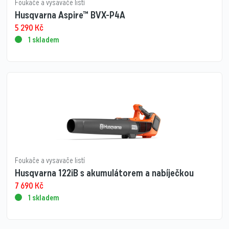
Foukače a vysavače listí
Husqvarna Aspire™ BVX-P4A
5 290
Kč
1 skladem
Foukače a vysavače listí
Husqvarna 122iB s akumulátorem a nabíječkou
7 690
Kč
1 skladem