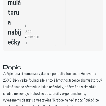
mulá
toru
a
s
nabíj
D
Kód:
P
97074430
ečky
H
1
Popis
Zažijte ideální kombinaci výkonu a pohodlí s foukačem Husqvarna
230iB. Díky velké foukací síle a nízké hmotnosti tento akumulátorový
foukač snadno přemisťuje listí a nečistoty, přičemž se s ním stále
snadno manévruje. Pohodlné použití díky ergonomickému,
vyváženému designu a vestavěné škrabce na nečistoty. Foukač lze