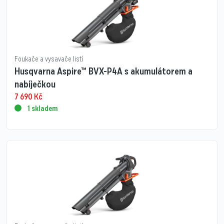
Foukače a vysavače listí
Husqvarna Aspire™ BVX-P4A s akumulátorem a
nabíječkou
7 690
Kč
1 skladem