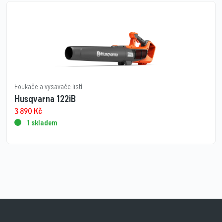
Foukače a vysavače listí
Husqvarna 122iB
3 890
Kč
1 skladem