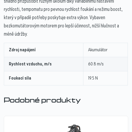
snadno přizpůsobit různým úkolům díky variabilnímu nastavení
rychlosti, tempomatu pro pevnou rychlost foukání a režimu boost,
který v případě potřeby poskytuje extra výkon. Vybaven
bezkomutátorovým motorem pro lepší účinnost, nižší hlučnost a
méně údržby.
Zdroj napájení
Akumulátor
Rychlost vzduchu, m/s
60.8 m/s
Foukací síla
19.5 N
Podobné produkty