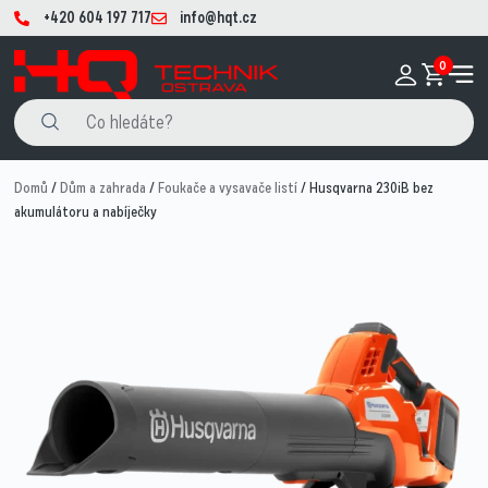
+420 604 197 717
info@hqt.cz
0
Domů
/
Dům a zahrada
/
Foukače a vysavače listí
/ Husqvarna 230iB bez
akumulátoru a nabíječky