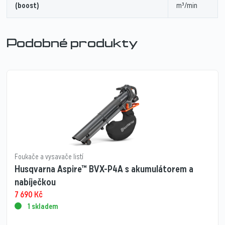
(boost)
m³/min
Podobné produkty
Foukače a vysavače listí
Husqvarna Aspire™ BVX-P4A s akumulátorem a
nabíječkou
7 690
Kč
1 skladem