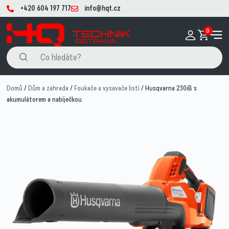
+420 604 197 717
info@hqt.cz
0
Domů
/
Dům a zahrada
/
Foukače a vysavače listí
/ Husqvarna 230iB s
akumulátorem a nabíječkou