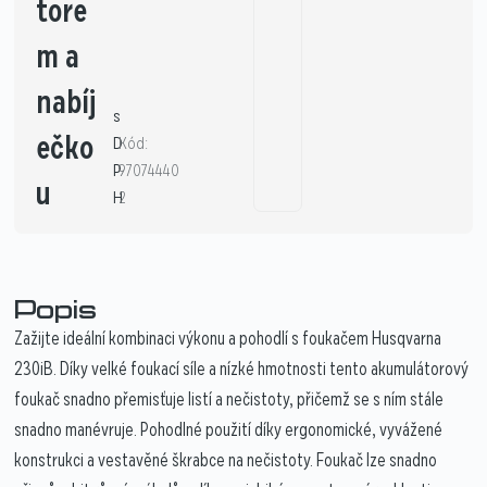
tore
m a
nabíj
s
ečko
D
Kód:
P
97074440
u
H
2
Popis
Zažijte ideální kombinaci výkonu a pohodlí s foukačem Husqvarna
230iB. Díky velké foukací síle a nízké hmotnosti tento akumulátorový
foukač snadno přemisťuje listí a nečistoty, přičemž se s ním stále
snadno manévruje. Pohodlné použití díky ergonomické, vyvážené
konstrukci a vestavěné škrabce na nečistoty. Foukač lze snadno