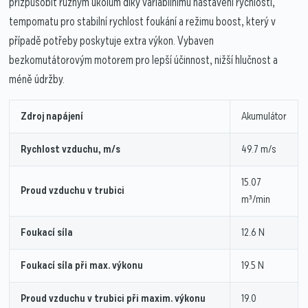
přizpůsobit různým úkolům díky variabilnímu nastavení rychlosti,
tempomatu pro stabilní rychlost foukání a režimu boost, který v
případě potřeby poskytuje extra výkon. Vybaven
bezkomutátorovým motorem pro lepší účinnost, nižší hlučnost a
méně údržby.
Zdroj napájení
Akumulátor
Rychlost vzduchu, m/s
49.7 m/s
15.07
Proud vzduchu v trubici
m³/min
Foukací síla
12.6 N
Foukací síla při max. výkonu
19.5 N
Proud vzduchu v trubici při maxim. výkonu
19.0