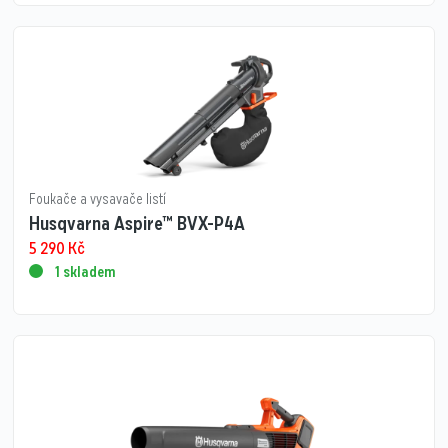
Foukače a vysavače listí
Husqvarna Aspire™ BVX-P4A
5 290
Kč
1 skladem