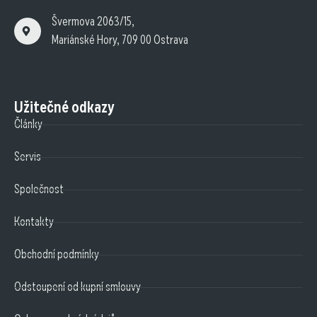
Švermova 2063/15,
Mariánské Hory, 709 00 Ostrava
Užitečné odkazy
Články
Servis
Společnost
Kontakty
Obchodní podmínky
Odstoupení od kupní smlouvy