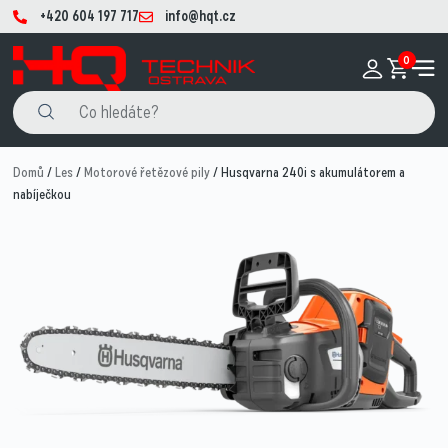
+420 604 197 717
info@hqt.cz
0
Domů
/
Les
/
Motorové řetězové pily
/ Husqvarna 240i​ s akumulátorem a
nabíječkou