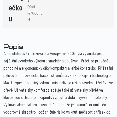
s
ečko
D
Kód:
P
97060110
u
H
7
Popis
Akumulátorová řetězová pila Husqvarna 240i byla vyvinuta pro
zajištění vysokého výkonu a snadného používání. Práci lze provádět
pohodlně a ergonomicky díky kompaktní a lehké konstrukci. Při řezání
palivového dřeva nebo kácení stromů na zahradě zajistí technologie
Max Torque spolehlivý výkon a minimalizuje riziko zaseknutí řetězu ve
dřevě. Uživatelský komfort zlepšuje také uživatelsky přívětivá
klávesnice s tlačítkem zapnutí/vypnutí a dobře vyvážené tělo pily.
Vyjímání akumulátoru je usnadněno tím, že je akumulátor umístěn
vodorovně skrz stroj, což snižuje riziko vniknutí nečistot a třísek do