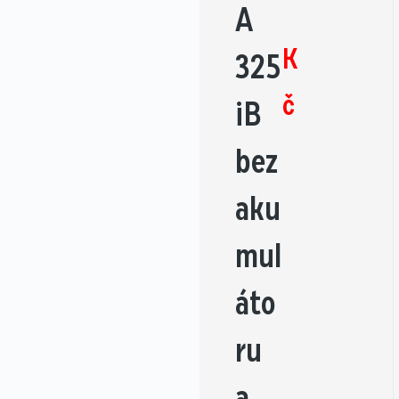
A
K
325
č
iB
bez
aku
mul
áto
ru
a