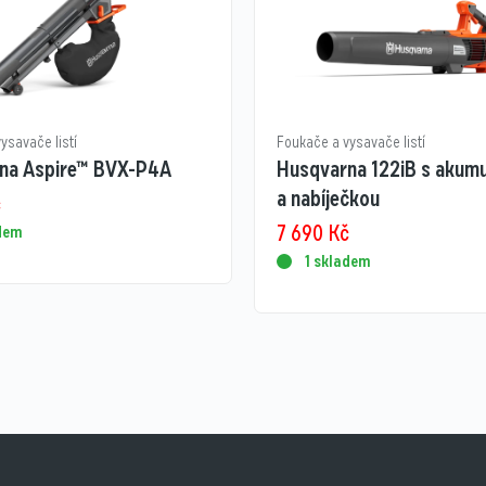
ysavače listí
Foukače a vysavače listí
na Aspire™ BVX-P4A
Husqvarna 122iB s akum
a nabíječkou
č
7 690
Kč
adem
1 skladem