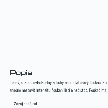
Popis
Lehký, snadno ovladatelný a tichý akumulátorový foukač. St
snadno nastavit intenzitu foukání listí a nečistot. Foukač má 
Zdroj napájení