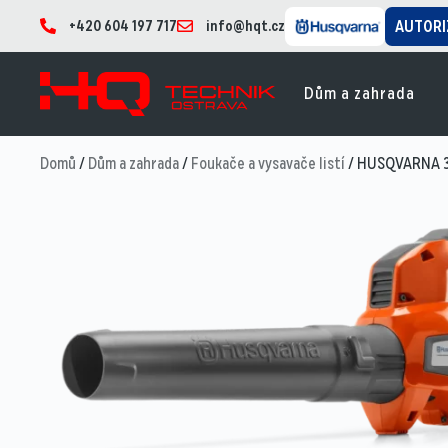
+420 604 197 717
info@hqt.cz
AUTORI
Dům a zahrada
Domů
/
Dům a zahrada
/
Foukače a vysavače listí
/ HUSQVARNA 32