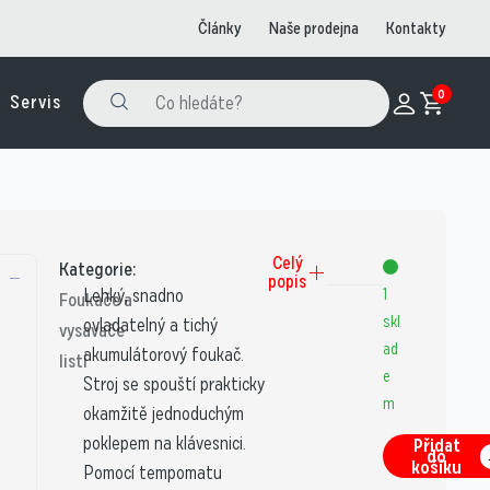
Články
Naše prodejna
Kontakty
0
Servis
Celý
Kategorie:
popis
Lehký, snadno
1
Foukače a
skl
ovladatelný a tichý
vysavače
ad
akumulátorový foukač.
listí
e
Stroj se spouští prakticky
m
okamžitě jednoduchým
poklepem na klávesnici.
Přidat
do
košíku
Pomocí tempomatu