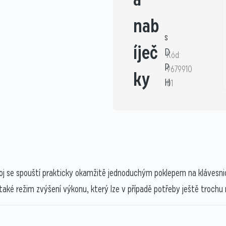
nab
s
íječ
D
Kód:
P
9679910
ky
H
01
roj se spouští prakticky okamžitě jednoduchým poklepem na klávesn
také režim zvýšení výkonu, který lze v případě potřeby ještě trochu 