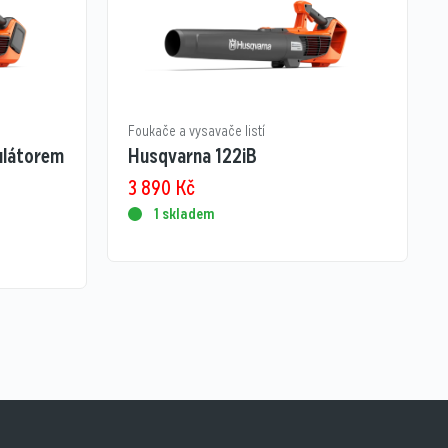
Foukače a vysavače listí
ulátorem
Husqvarna 122iB
3 890
Kč
1 skladem