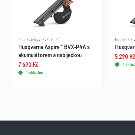
Foukače a vysavače listí
Foukače a v
Husqvarna Aspire™ BVX-P4A s
Husqvar
akumulátorem a nabíječkou
5 290
K
7 690
Kč
1 skl
1 skladem