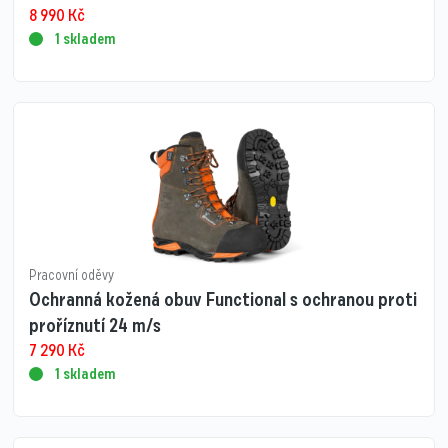
8 990
Kč
1 skladem
Pracovní oděvy
Ochranná kožená obuv Functional s ochranou proti
proříznutí 24 m/s
7 290
Kč
1 skladem