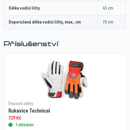
Délka vodící lišty
45 cm
Doporučená délka vodicí lišty, max., cm
70 cm
Příslušenství
Pracovní oděvy
Rukavice Technical
729
Kč
1 skladem