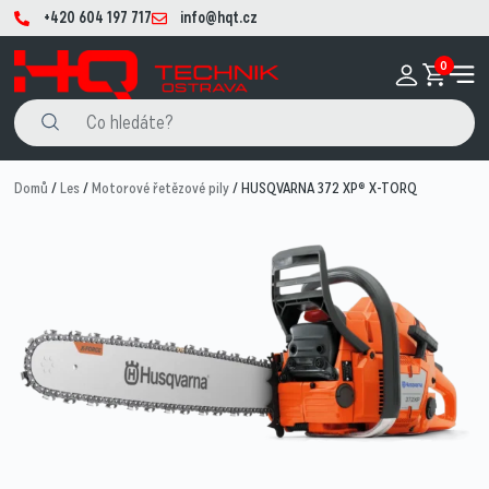
+420 604 197 717
info@hqt.cz
0
Domů
/
Les
/
Motorové řetězové pily
/ HUSQVARNA 372 XP® X-TORQ