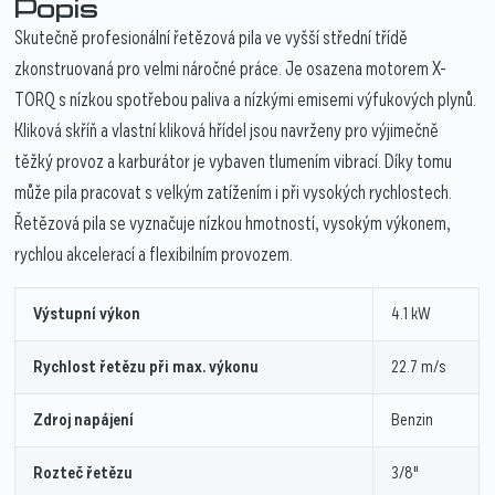
Popis
Skutečně profesionální řetězová pila ve vyšší střední třídě
zkonstruovaná pro velmi náročné práce. Je osazena motorem X-
TORQ s nízkou spotřebou paliva a nízkými emisemi výfukových plynů.
Kliková skříň a vlastní kliková hřídel jsou navrženy pro výjimečně
těžký provoz a karburátor je vybaven tlumením vibrací. Díky tomu
může pila pracovat s velkým zatížením i při vysokých rychlostech.
Řetězová pila se vyznačuje nízkou hmotností, vysokým výkonem,
rychlou akcelerací a flexibilním provozem.
Výstupní výkon
4.1 kW
Rychlost řetězu při max. výkonu
22.7 m/s
Zdroj napájení
Benzin
Rozteč řetězu
3/8"