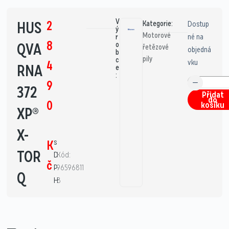
V
2
HUS
Kategorie:
Dostup
ý
Motorové
né na
r
8
QVA
o
řetězové
objedná
b
pily
c
vku
4
RNA
e
:
9
372
Přidat
do
0
košíku
XP®
X-
s
K
TOR
D
Kód:
č
P
96596811
Q
H
8