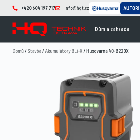
+420 604 197 717
info@hqt.cz
AUTORI
Dům a zahrada
Domů
/
Stavba
/
Akumulátory BLi-X
/ Husqvarna 40-B220X