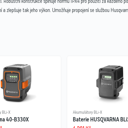
sti. Robustní konstrukce splňuje normu IPX4 pro použití za každého
 a zlepšuje tak jeho výkon. Umožňuje propojení se službou Husqvar
y BLi-X
Akumulátory BLi-X
na 40-B330X
Baterie HUSQVARNA BLi