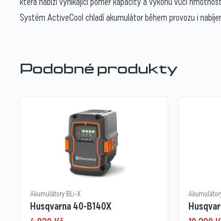
která nabízí vynikající poměr kapacity a výkonu vůči hmotno
Systém ActiveCool chladí akumulátor během provozu i nabíjení
Podobné produkty
Akumulátory BLi-X
Akumulátor
Husqvarna 40-B140X
Husqvar