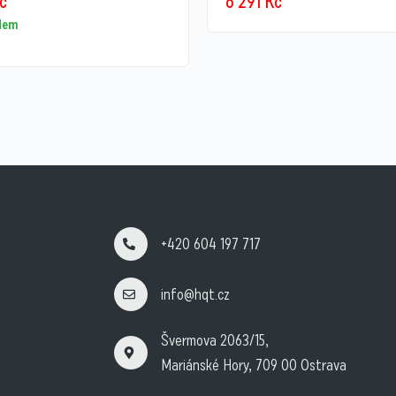
č
6 291
Kč
adem
+420 604 197 717
info@hqt.cz
Švermova 2063/15,
Mariánské Hory, 709 00 Ostrava