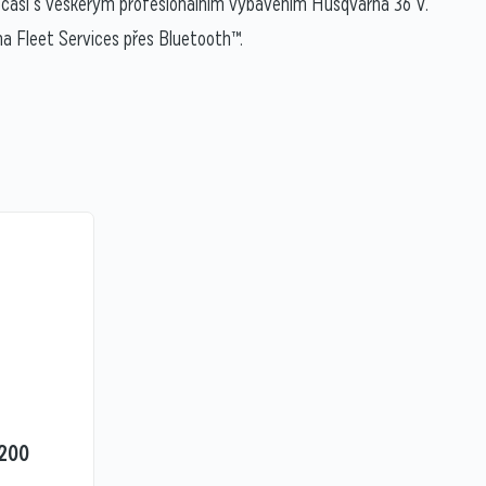
 počasí s veškerým profesionálním vybavením Husqvarna 36 V.
na Fleet Services přes Bluetooth™.
200