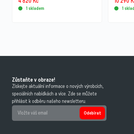
4 820
Kč
10 290
K
1 skladem
1 skl
Zůstaňte v obraze!
Získejte aktuální informace o nových výrobcích,
speciálních nabídkách a více. Zde se můžete
přihlásit k odběru našeho newsletteru.
Odebírat