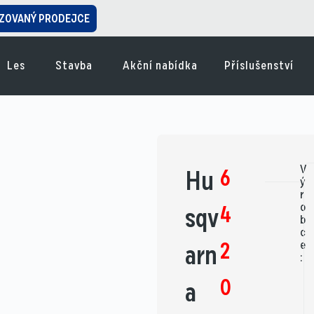
ZOVANÝ PRODEJCE
Les
Stavba
Akční nabídka
Příslušenství
V
6
Hu
ý
r
o
4
sqv
b
c
2
e
arn
:
0
a