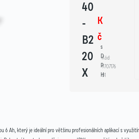
40
K
-
č
B2
s
20
D
Kód:
P
9707176
X
H
01
6 Ah, který je ideální pro většinu profesionálních aplikací s využit