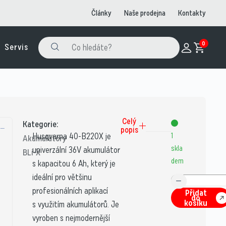
Články
Naše prodejna
Kontakty
0
Servis
Celý
Kategorie:
popis
Husqvarna 40-B220X je
1
Akumulátory
skla
univerzální 36V akumulátor
BLi-X
dem
s kapacitou 6 Ah, který je
ideální pro většinu
profesionálních aplikací
Přidat
do
košíku
s využitím akumulátorů. Je
vyroben s nejmodernější