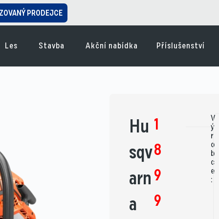
ZOVANÝ PRODEJCE
Les
Stavba
Akční nabídka
Příslušenství
V
1
Hu
ý
r
o
8
sqv
b
c
9
e
arn
:
9
a