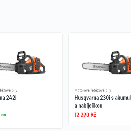
tězové pily
Motorové řetězové pily
na 242i
Husqvarna 230i s akumu
a nabíječkou
č
12 290
Kč
adem