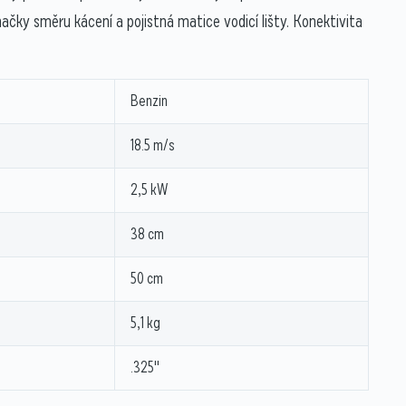
načky směru kácení a pojistná matice vodicí lišty. Konektivita
Benzin
18.5 m/s
2,5 kW
38 cm
50 cm
5,1 kg
.325"