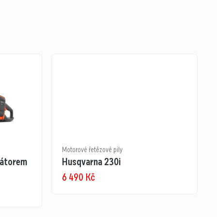
Motorové řetězové pily
látorem
Husqvarna 230i
6 490
Kč