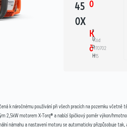
0
45
0X
s
K
D
Kód:
č
P
970702
H
915
rčená k náročnému používání při všech pracích na pozemku včetně tě
m 2,5kW motorem X-Torq® a nabízí špičkový poměr výkon/hmotnost, 
ální námahu a nastavení motoru se automaticky přizpůsobuje tak,