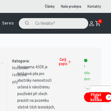
Články
Naše prodejna
Kontakty
0
Servis
Celý
Kategorie:
popis
Husqvarna 450X je
1
Motorové
skla
řetězová pila pro
řetězové
dem
vlastníky nemovitostí
pily
určená k náročnému
používání při všech
Přidat
do
košíku
pracích na pozemku
včetně těch lesnických,