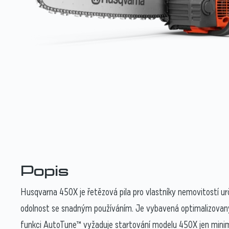
Popis
Husqvarna 450X je řetězová pila pro vlastníky nemovitostí u
odolnost se snadným používáním. Je vybavená optimalizovaný
funkci AutoTune™ vyžaduje startování modelu 450X jen minim