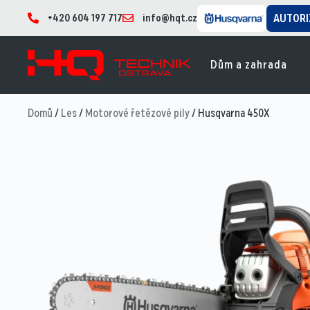
+420 604 197 717
info@hqt.cz
AUTORI
Dům a zahrada
Domů
/
Les
/
Motorové řetězové pily
/ Husqvarna 450X