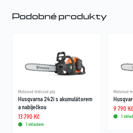
Podobné produkty
Motorové řetězové pily
Motorové ře
Husqvarna 242i s akumulátorem
Husqvar
a nabíječkou
9 790
K
13 790
Kč
1 skl
1 skladem