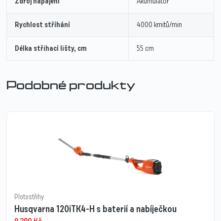
Zdroj napájení
Akumulátor
Rychlost stříhání
4000 kmitů/min
Délka střihací lišty, cm
55 cm
Podobné produkty
Plotostřihy
Husqvarna 120iTK4-H s baterií a nabíječkou
9 290
Kč