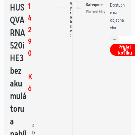
V
1
HUS
Kategorie:
Dostupn
ý
Plotostřihy
é na
r
4
QVA
o
objedná
b
c
vku
2
RNA
e
:
9
520i
Přidat
do
0
košíku
HE3
bez
K
aku
č
mulá
toru
a
s
nabíj
D