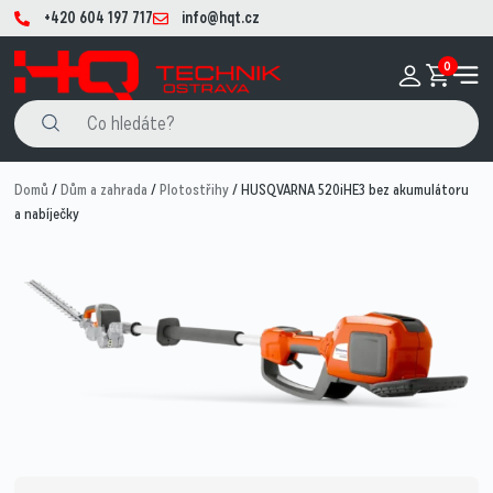
+420 604 197 717
info@hqt.cz
0
Domů
/
Dům a zahrada
/
Plotostřihy
/ HUSQVARNA 520iHE3 bez akumulátoru
a nabíječky