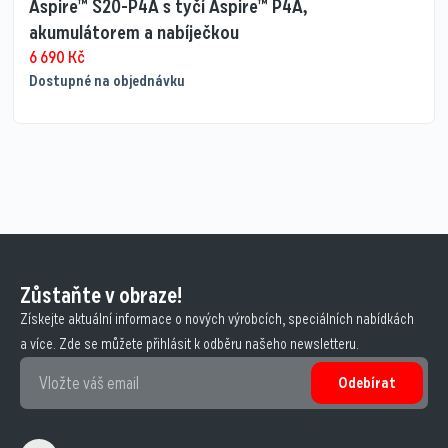
Aspire™ S20-P4A s tyčí Aspire™ P4A,
akumulátorem a nabíječkou
6 690
Kč
Dostupné na objednávku
Zůstaňte v obraze!
Získejte aktuální informace o nových výrobcích, speciálních nabídkách
a více. Zde se můžete přihlásit k odběru našeho newsletteru.
Odebírat