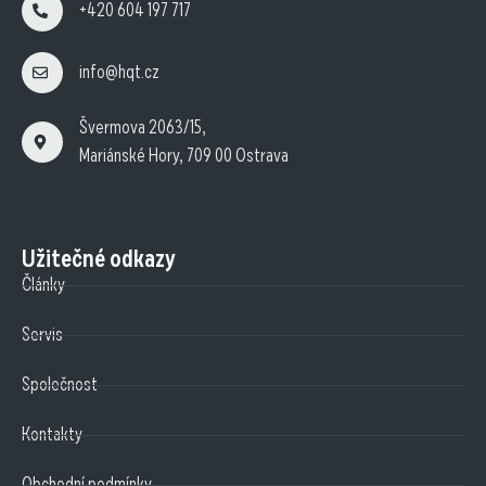
+420 604 197 717
info@hqt.cz
Švermova 2063/15,
Mariánské Hory, 709 00 Ostrava
Užitečné odkazy
Články
Servis
Společnost
Kontakty
Obchodní podmínky