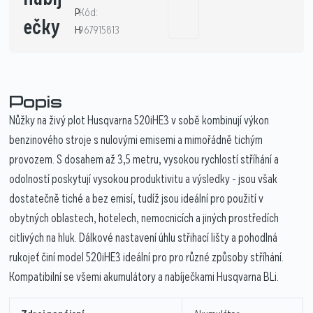
P
Kód:
ečky
H
967915813
Popis
Nůžky na živý plot Husqvarna 520iHE3 v sobě kombinují výkon
benzinového stroje s nulovými emisemi a mimořádně tichým
provozem. S dosahem až 3,5 metru, vysokou rychlostí stříhání a
odolností poskytují vysokou produktivitu a výsledky - jsou však
dostatečně tiché a bez emisí, tudíž jsou ideální pro použití v
obytných oblastech, hotelech, nemocnicích a jiných prostředích
citlivých na hluk. Dálkové nastavení úhlu střihací lišty a pohodlná
rukojeť činí model 520iHE3 ideální pro pro různé způsoby stříhání.
Kompatibilní se všemi akumulátory a nabíječkami Husqvarna BLi.