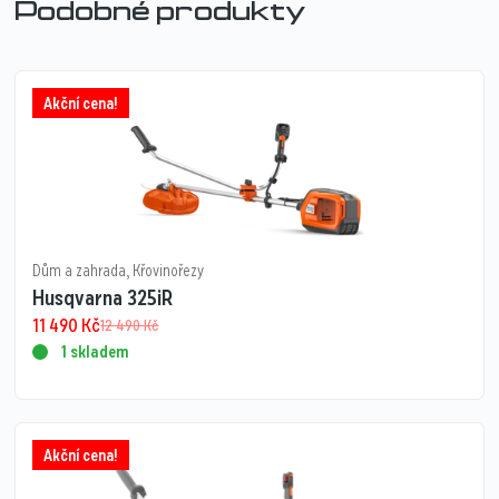
Podobné produkty
Akční cena!
Dům a zahrada
,
Křovinořezy
Husqvarna 325iR​
11 490
Kč
12 490
Kč
1 skladem
Akční cena!