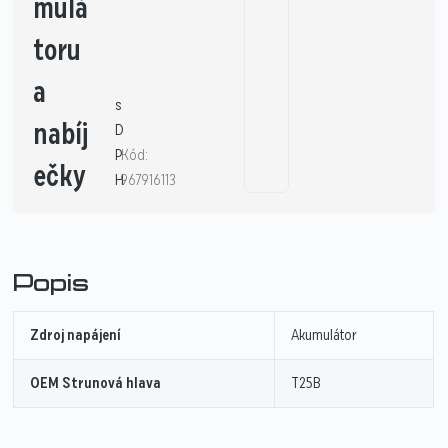
mulá
toru
a
s
nabíj
D
P
Kód:
ečky
H
967916113
Popis
Zdroj napájení
Akumulátor
OEM Strunová hlava
T25B