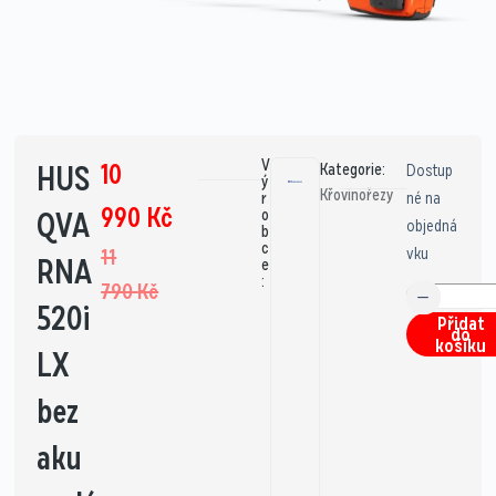
V
10
HUS
Kategorie:
Dostup
ý
Křovinořezy
né na
r
990
Kč
QVA
o
objedná
b
c
vku
11
RNA
e
:
790
Kč
520i
Přidat
do
košíku
LX
bez
aku