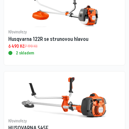
Křovinořezy
Husqvarna 122R se strunovou hlavou
6 490
Kč
7 190
Kč
2 skladem
Křovinořezy
HUSQVARNA 545F