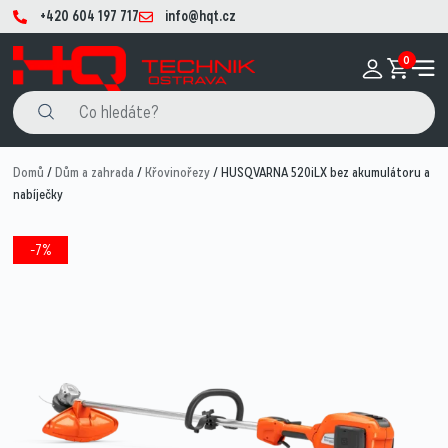
+420 604 197 717
info@hqt.cz
0
Domů
/
Dům a zahrada
/
Křovinořezy
/ HUSQVARNA 520iLX bez akumulátoru a
nabíječky
-7%