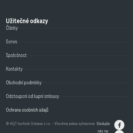
Užitečné odkazy
Články
Servis
Společnost
Kontakty
Obchodní podmínky
Odstoupení od kupní smlouvy
Ochrana osobních údajů
© HQT technik Ostrava s.r.o. - Všechna práva vyhrazena
Sledujte
nás na: