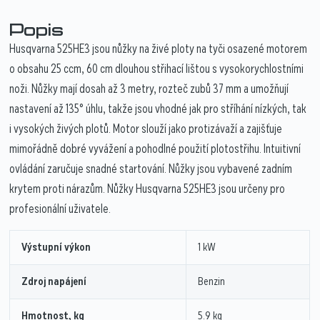
Popis
Husqvarna 525HE3 jsou nůžky na živé ploty na tyči osazené motorem
o obsahu 25 ccm, 60 cm dlouhou střihací lištou s vysokorychlostními
noži. Nůžky mají dosah až 3 metry, rozteč zubů 37 mm a umožňují
nastavení až 135° úhlu, takže jsou vhodné jak pro stříhání nízkých, tak
i vysokých živých plotů. Motor slouží jako protizávaží a zajišťuje
mimořádně dobré vyvážení a pohodlné použití plotostřihu. Intuitivní
ovládání zaručuje snadné startování. Nůžky jsou vybavené zadním
krytem proti nárazům. Nůžky Husqvarna 525HE3 jsou určeny pro
profesionální uživatele.
Výstupní výkon
1 kW
Zdroj napájení
Benzin
Hmotnost, kg
5.9 kg