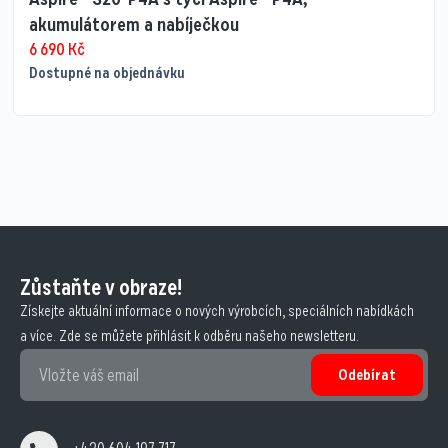
akumulátorem a nabíječkou
6 690
Kč
Dostupné na objednávku
Zůstaňte v obraze!
Získejte aktuální informace o nových výrobcích, speciálních nabídkách
a více. Zde se můžete přihlásit k odběru našeho newsletteru.
Odebírat