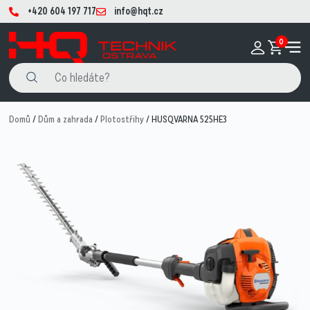
+420 604 197 717
info@hqt.cz
0
Domů
/
Dům a zahrada
/
Plotostřihy
/ HUSQVARNA 525HE3