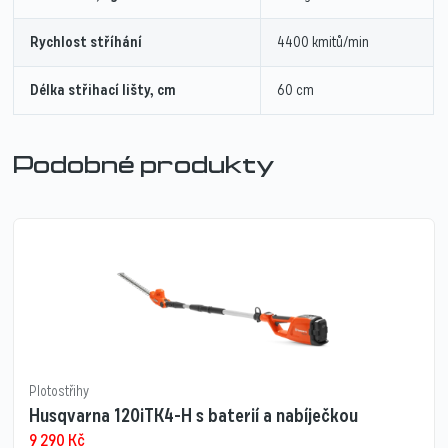
Rychlost stříhání
4400 kmitů/min
Délka střihací lišty, cm
60 cm
Podobné produkty
Plotostřihy
Husqvarna 120iTK4-H s baterií a nabíječkou
9 290
Kč