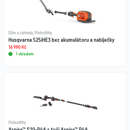
Dům a zahrada
,
Plotostřihy
Husqvarna 525iHE3 bez akumulátoru a nabíječky
16 990
Kč
1 skladem
Plotostřihy
Aspire™ S20-P4A s tyčí Aspire™ P4A,