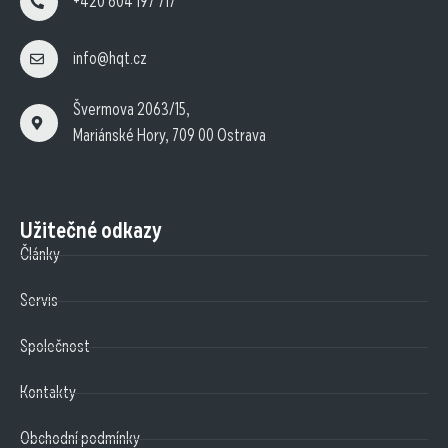
+420 604 197 717
info@hqt.cz
Švermova 2063/15,
Mariánské Hory, 709 00 Ostrava
Užitečné odkazy
Články
Servis
Společnost
Kontakty
Obchodní podmínky