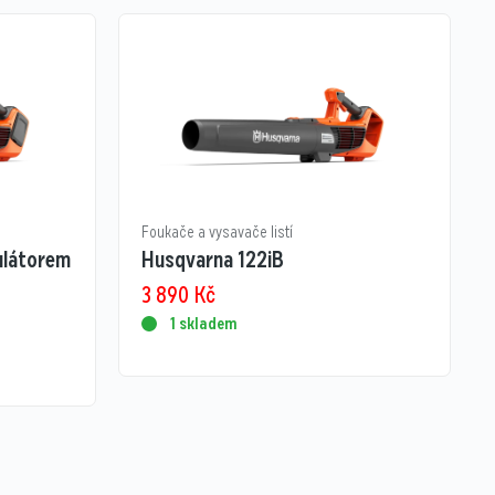
Foukače a vysavače listí
ulátorem
Husqvarna 122iB
3 890
Kč
1 skladem