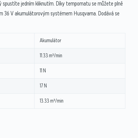
terý spustíte jedním kliknutím. Díky tempomatu se můžete plně
ibilním 36 V akumulátorovým systémem Husqvarna. Dodává se
Akumulátor
11.33 m³/min
11 N
17 N
13.33 m³/min