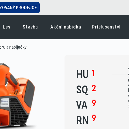
ZOVANÝ PRODEJCE
Les
Stavba
Akční nabídka
Příslušenství
ru a nabíječky
1
HU
2
SQ
9
VA
9
RN