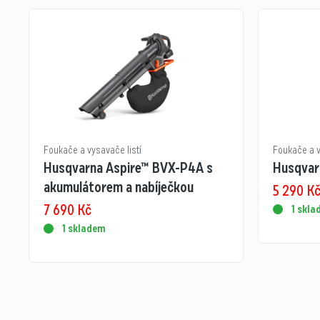
Foukače a vysavače listí
Foukače a v
Husqvarna Aspire™ BVX-P4A s
Husqvar
akumulátorem a nabíječkou
5 290
K
7 690
Kč
1 skl
1 skladem