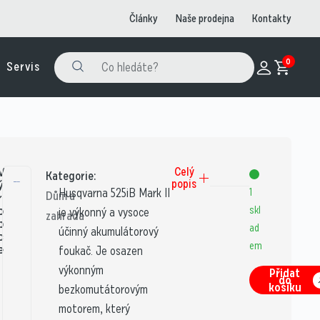
Články
Naše prodejna
Kontakty
0
Servis
V
Celý
Kategorie:
popis
ý
Husqvarna 525iB Mark II
1
Dům a
r
o
skl
je výkonný a vysoce
zahrada
b
ad
účinný akumulátorový
c
em
e
foukač. Je osazen
:
výkonným
Přidat
do
košíku
bezkomutátorovým
motorem, který