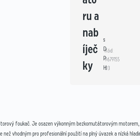
ru a
nab
s
íječ
D
Kód:
P
9679155
ky
H
03
torový foukač. Je osazen výkonným bezkomutátorovým motorem, kter
ce než vhodným pro profesionální použití na plný úvazek a nízká hlad