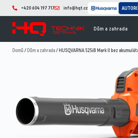
+420 604 197 717
info@hqt.cz
AUTORI
Dům a zahrada
Domů
/
Dům a zahrada
/ HUSQVARNA 525iB Mark II bez akumuláto