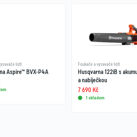
ysavače listí
Foukače a vysavače listí
na Aspire™ BVX-P4A
Husqvarna 122iB s akum
a nabíječkou
č
7 690
Kč
adem
1 skladem