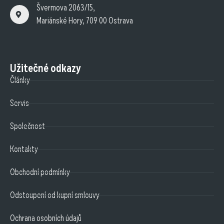
Švermova 2063/15,
Mariánské Hory, 709 00 Ostrava
Užitečné odkazy
Články
Servis
Společnost
Kontakty
Obchodní podmínky
Odstoupení od kupní smlouvy
Ochrana osobních údajů