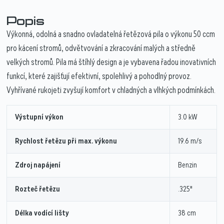
Popis
Výkonná, odolná a snadno ovladatelná řetězová pila o výkonu 50 ccm
pro kácení stromů, odvětvování a zkracování malých a středně
velkých stromů. Pila má štíhlý design a je vybavena řadou inovativních
funkcí, které zajišťují efektivní, spolehlivý a pohodlný provoz.
Vyhřívané rukojeti zvyšují komfort v chladných a vlhkých podmínkách.
Výstupní výkon
3.0 kW
Rychlost řetězu při max. výkonu
19.6 m/s
Zdroj napájení
Benzin
Rozteč řetězu
.325"
Délka vodící lišty
38 cm