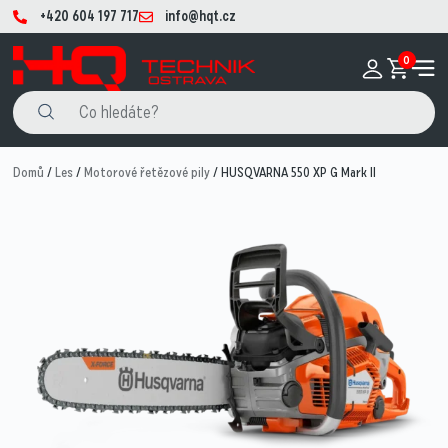
+420 604 197 717
info@hqt.cz
0
Domů
/
Les
/
Motorové řetězové pily
/ HUSQVARNA 550 XP G Mark II