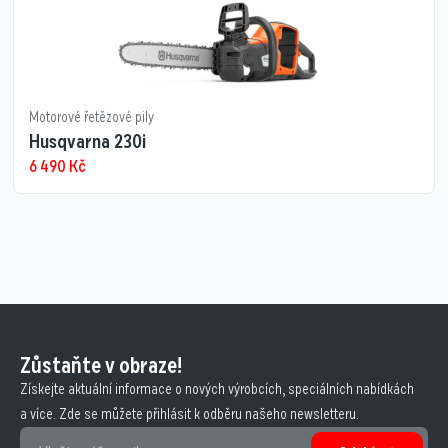
Motorové řetězové pily
Husqvarna 230i
6 490
Kč
Zůstaňte v obraze!
Získejte aktuální informace o nových výrobcích, speciálních nabídkách
a více. Zde se můžete přihlásit k odběru našeho newsletteru.