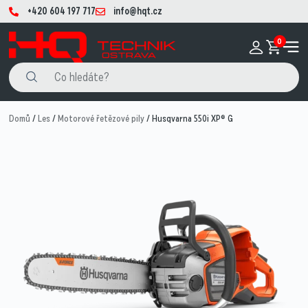
+420 604 197 717
info@hqt.cz
0
Domů
/
Les
/
Motorové řetězové pily
/ Husqvarna 550i XP® G