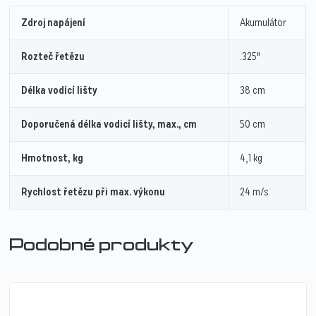
Zdroj napájení
Akumulátor
Rozteč řetězu
.325"
Délka vodící lišty
38 cm
Doporučená délka vodicí lišty, max., cm
50 cm
Hmotnost, kg
4,1 kg
Rychlost řetězu při max. výkonu
24 m/s
Podobné produkty