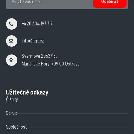
Odebírat
+420 604 197 717
info@hqt.cz
Švermova 2063/15,
Mariánské Hory, 709 00 Ostrava
Užitečné odkazy
Články
Servis
Společnost