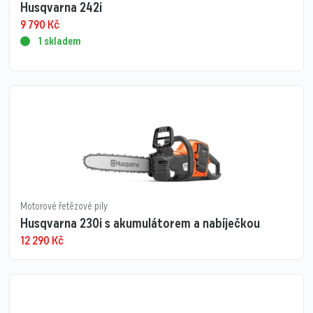
Husqvarna 242i
9 790
Kč
1 skladem
Motorové řetězové pily
Husqvarna 230i s akumulátorem a nabíječkou
12 290
Kč