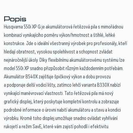
Popis
Husqvarna 550i XP G je akumulátorová řetězová pila s mimořádnou
kombinací vynikajícího poměru výkon/hmotnost a štíhlé, lehké
konstrukce. Jde o ideální všestranný výrobek pro profesionály, kteří
hledají obratnost, vysokou spolehlivost a schopnost zvládat
nejnáročnější úkoly. Díky flexibilnímu akumulátorovému systému lze
model 550i XP snadno přizpůsobit různým každodenním potřebám.
Akumulátor B540X zajišťuje špičkový výkon a dobu provozu
a podporuje delší vodicí lišty, zatímco lehčí varianta B330X nabízí
vynikající manévrovací vlastnosti. Tato řetězová pila má nový
grafický displej, který poskytuje kompletní kontrolu a zobrazuje
podrobné informace o úrovni nabití akumulátoru a stavu a kondici
výrobku. Kromě toho displej umožňuje snadno ovládat vyhřívání
rukojetí a režim SavE, které vám zajistí pohodlí i efektivitu.