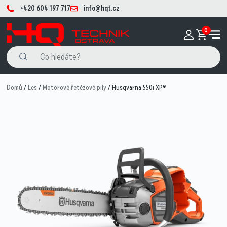
+420 604 197 717
info@hqt.cz
0
Domů
/
Les
/
Motorové řetězové pily
/ Husqvarna 550i XP®