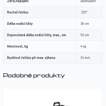
Zdroj napájení
Akumulátor
Rozteč řetězu
.325"
Délka vodící lišty
38 cm
Doporučená délka vodicí lišty, max., cm
50 cm
Hmotnost, kg
4 kg
Rychlost řetězu při max. výkonu
24 m/s
Podobné produkty