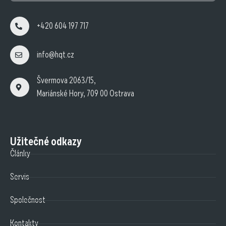
+420 604 197 717
info@hqt.cz
Švermova 2063/15,
Mariánské Hory, 709 00 Ostrava
Užitečné odkazy
Články
Servis
Společnost
Kontakty