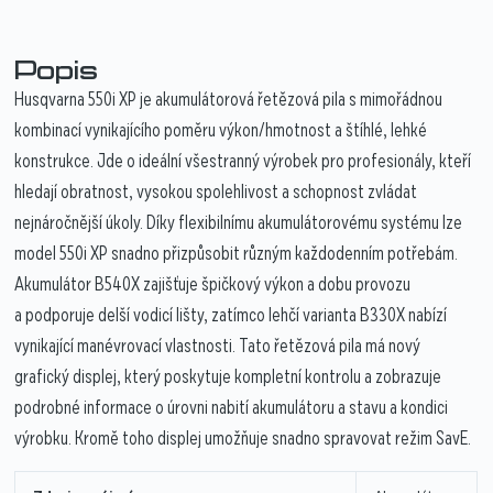
Popis
Husqvarna 550i XP je akumulátorová řetězová pila s mimořádnou
kombinací vynikajícího poměru výkon/hmotnost a štíhlé, lehké
konstrukce. Jde o ideální všestranný výrobek pro profesionály, kteří
hledají obratnost, vysokou spolehlivost a schopnost zvládat
nejnáročnější úkoly. Díky flexibilnímu akumulátorovému systému lze
model 550i XP snadno přizpůsobit různým každodenním potřebám.
Akumulátor B540X zajišťuje špičkový výkon a dobu provozu
a podporuje delší vodicí lišty, zatímco lehčí varianta B330X nabízí
vynikající manévrovací vlastnosti. Tato řetězová pila má nový
grafický displej, který poskytuje kompletní kontrolu a zobrazuje
podrobné informace o úrovni nabití akumulátoru a stavu a kondici
výrobku. Kromě toho displej umožňuje snadno spravovat režim SavE.