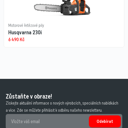
Motorové řetězové pily
Husqvarna 230i
6 490
Kč
Zůstaňte v obraze!
Získejte aktuální informace o nových výrobcích, speciálních nabídkách
a více. Zde se můžete přihlásit k odběru našeho newsletteru.
Odebírat