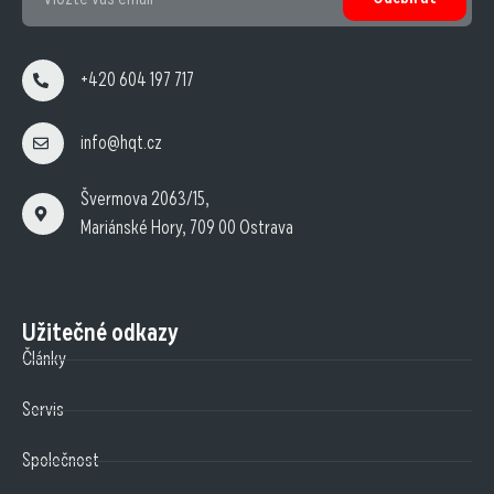
+420 604 197 717
info@hqt.cz
Švermova 2063/15,
Mariánské Hory, 709 00 Ostrava
Užitečné odkazy
Články
Servis
Společnost