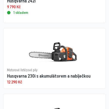
Husqvarna 242i
9 790
Kč
1 skladem
Motorové řetězové pily
Husqvarna 230i s akumulátorem a nabíječkou
12 290
Kč