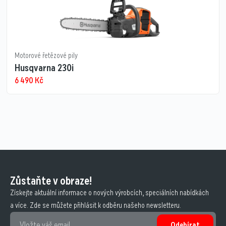
Motorové řetězové pily
Husqvarna 230i
6 490
Kč
Zůstaňte v obraze!
Získejte aktuální informace o nových výrobcích, speciálních nabídkách
a více. Zde se můžete přihlásit k odběru našeho newsletteru.
Odebírat