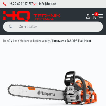
+420 604 197 717
info@hqt.cz
0
Domů
/
Les
/
Motorové řetězové pily
/ Husqvarna 564 XP® Fuel Inject