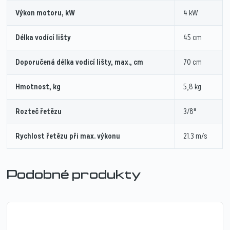
Výkon motoru, kW
4 kW
Délka vodící lišty
45 cm
Doporučená délka vodicí lišty, max., cm
70 cm
Hmotnost, kg
5,8 kg
Rozteč řetězu
3/8"
Rychlost řetězu při max. výkonu
21.3 m/s
Podobné produkty