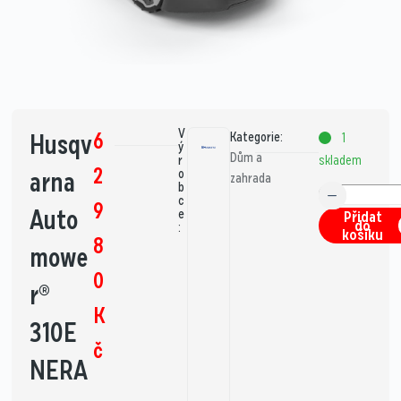
V
6
Husqv
Kategorie:
1
ý
Dům a
skladem
r
2
arna
o
zahrada
b
c
9
Auto
e
Přidat
do
:
košíku
8
mowe
0
r®
K
310E
č
NERA