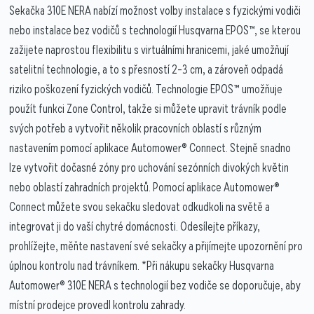
Sekačka 310E NERA nabízí možnost volby instalace s fyzickými vodiči
nebo instalace bez vodičů s technologií Husqvarna EPOS™, se kterou
zažijete naprostou flexibilitu s virtuálními hranicemi, jaké umožňují
satelitní technologie, a to s přesností 2–3 cm, a zároveň odpadá
riziko poškození fyzických vodičů. Technologie EPOS™ umožňuje
použít funkci Zone Control, takže si můžete upravit trávník podle
svých potřeb a vytvořit několik pracovních oblastí s různým
nastavením pomocí aplikace Automower® Connect. Stejně snadno
lze vytvořit dočasné zóny pro uchování sezónních divokých květin
nebo oblastí zahradních projektů. Pomocí aplikace Automower®
Connect můžete svou sekačku sledovat odkudkoli na světě a
integrovat ji do vaší chytré domácnosti. Odesílejte příkazy,
prohlížejte, měňte nastavení své sekačky a přijímejte upozornění pro
úplnou kontrolu nad trávníkem. *Při nákupu sekačky Husqvarna
Automower® 310E NERA s technologií bez vodiče se doporučuje, aby
místní prodejce provedl kontrolu zahrady.