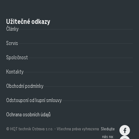
Užitečné odkazy
Články
Servis
Společnost
Kontakty
Obchodní podmínky
Odstoupení od kupní smlouvy
Ochrana osobních údajů
© HQT technik Ostrava s.r.o. - Všechna práva vyhrazena
Sledujte
nás na: