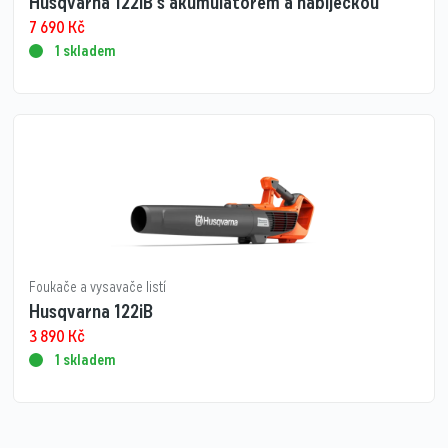
Husqvarna 122iB s akumulátorem a nabíječkou
7 690
Kč
1 skladem
Foukače a vysavače listí
Husqvarna 122iB
3 890
Kč
1 skladem