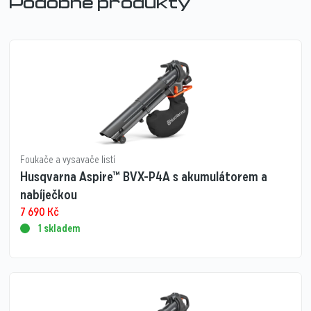
Podobné produkty
Foukače a vysavače listí
Husqvarna Aspire™ BVX-P4A s akumulátorem a
nabíječkou
7 690
Kč
1 skladem