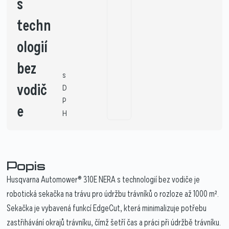
s
techn
ologií
bez
s
vodič
D
P
e
H
Popis
Husqvarna Automower® 310E NERA s technologií bez vodiče je
robotická sekačka na trávu pro údržbu trávníků o rozloze až 1000 m².
Sekačka je vybavená funkcí EdgeCut, která minimalizuje potřebu
zastřihávání okrajů trávníku, čímž šetří čas a práci při údržbě trávníku.