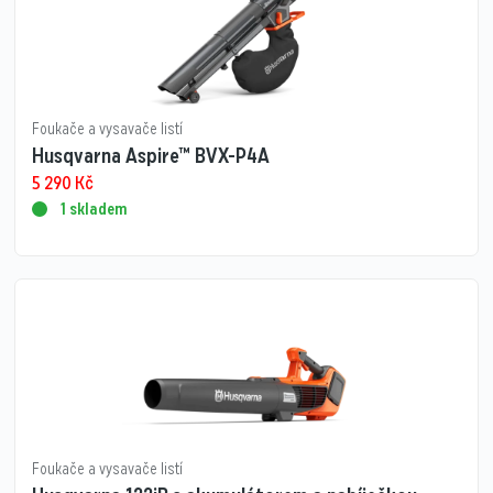
Foukače a vysavače listí
Husqvarna Aspire™ BVX-P4A
5 290
Kč
1 skladem
Foukače a vysavače listí