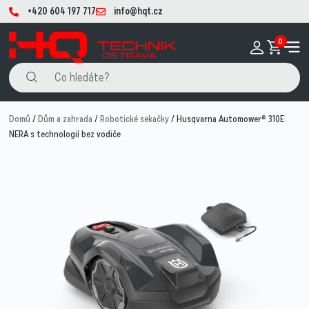
+420 604 197 717
info@hqt.cz
0
Domů
/
Dům a zahrada
/
Robotické sekačky
/ Husqvarna Automower® 310E
NERA s technologií bez vodiče