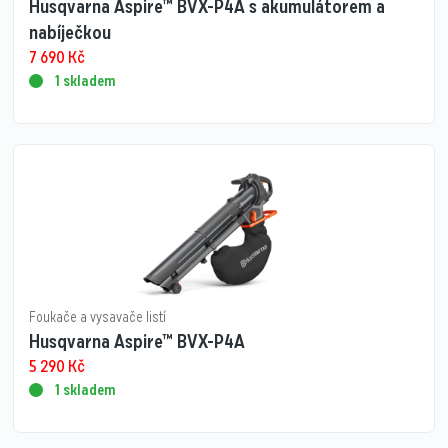
Husqvarna Aspire™ BVX-P4A s akumulátorem a
nabíječkou
7 690
Kč
1 skladem
Foukače a vysavače listí
Husqvarna Aspire™ BVX-P4A
5 290
Kč
1 skladem