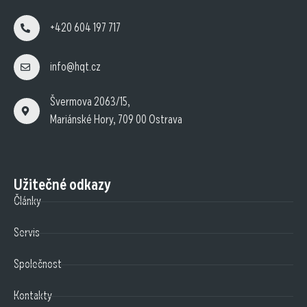
+420 604 197 717
info@hqt.cz
Švermova 2063/15,
Mariánské Hory, 709 00 Ostrava
Užitečné odkazy
Články
Servis
Společnost
Kontakty