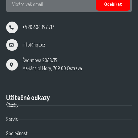
Odebírat
+420 604 197 717
info@hqt.cz
Švermova 2063/15,
Mariánské Hory, 709 00 Ostrava
Užitečné odkazy
Články
Servis
Společnost