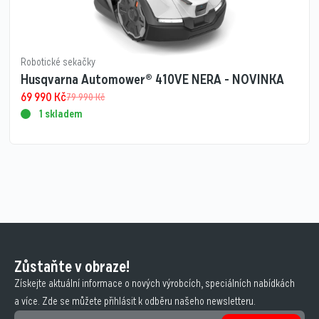
Robotické sekačky
Husqvarna Automower® 410VE NERA - NOVINKA
69 990
Kč
79 990
Kč
1 skladem
Zůstaňte v obraze!
Získejte aktuální informace o nových výrobcích, speciálních nabídkách
a více. Zde se můžete přihlásit k odběru našeho newsletteru.