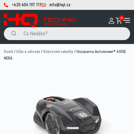
+420 604 197 717
info@hqt.cz
0
Domů
/
Dům a zahrada
/
Robotické sekačky
/ Husqvarna Automower® 410XE
NERA