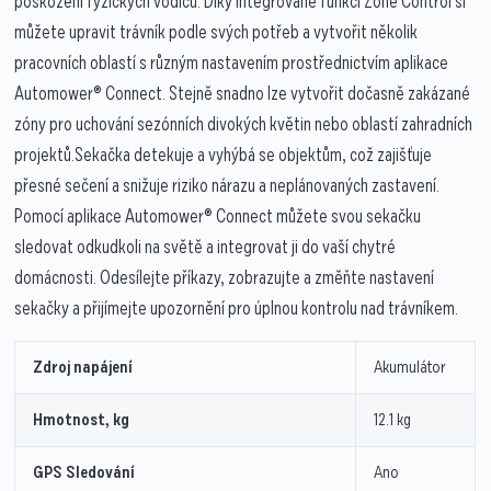
poškození fyzických vodičů. Díky integrované funkci Zone Control si
můžete upravit trávník podle svých potřeb a vytvořit několik
pracovních oblastí s různým nastavením prostřednictvím aplikace
Automower® Connect. Stejně snadno lze vytvořit dočasně zakázané
zóny pro uchování sezónních divokých květin nebo oblastí zahradních
projektů.Sekačka detekuje a vyhýbá se objektům, což zajišťuje
přesné sečení a snižuje riziko nárazu a neplánovaných zastavení.
Pomocí aplikace Automower® Connect můžete svou sekačku
sledovat odkudkoli na světě a integrovat ji do vaší chytré
domácnosti. Odesílejte příkazy, zobrazujte a změňte nastavení
sekačky a přijímejte upozornění pro úplnou kontrolu nad trávníkem.
Zdroj napájení
Akumulátor
Hmotnost, kg
12.1 kg
GPS Sledování
Ano