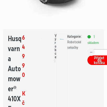
V
6
Husq
Kategorie:
1
ý
Robotické
skladem
r
4
varn
o
sekačky
b
c
9
a
e
Přidat
do
:
košíku
9
Auto
0
mow
er®
K
410X
č