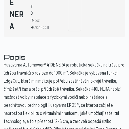
E
s
NER
D
P
Kód:
A
H
970654411
Popis
Husqvarna Automower® 410E NERA je robotická sekačka na trávu pro
údržbu trávníků o rozloze do 1000 m². Sekačka je vybavená funkcí
EdgeCut, která minimalizuje potřebu zastřihávání okrajů trávníku,
čímž šetří čas a práci při údržbě trávníku. Sekačka 410E NERA nabízí
možnost volby instalace s fyzickými vodiči nebo instalace s
bezdrátovou technologií Husqvarna EPOS™, se kterou zažijete
naprostou flexibilitu s virtuálními hranicemi, jaké umožňují satelitní
technologie, a to s přesností 2–3 cm, a zároveň odpadá riziko