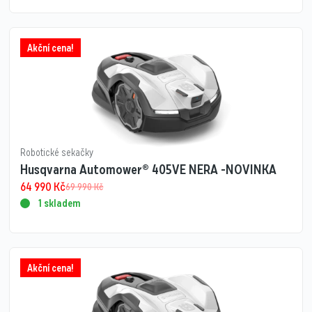
Akční cena!
Robotické sekačky
Husqvarna Automower® 405VE NERA -NOVINKA
64 990
Kč
69 990
Kč
1 skladem
Akční cena!