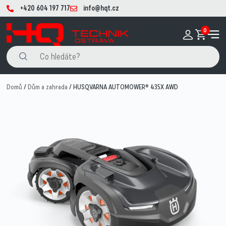
+420 604 197 717
info@hqt.cz
0
Domů
/
Dům a zahrada
/ HUSQVARNA AUTOMOWER® 435X AWD