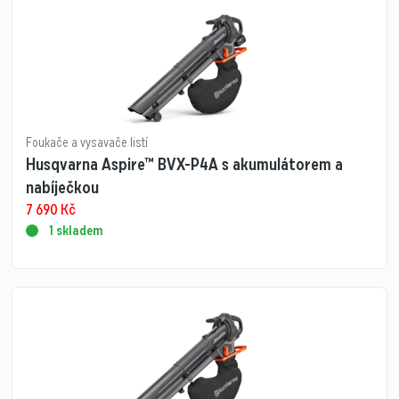
Foukače a vysavače listí
Husqvarna Aspire™ BVX-P4A s akumulátorem a
nabíječkou
7 690
Kč
1 skladem