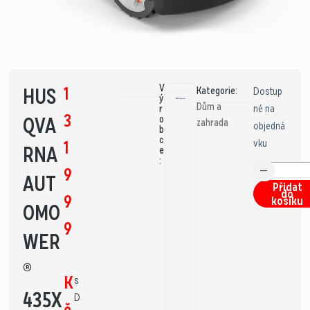
V
1
HUS
Kategorie:
Dostup
ý
Dům a
né na
r
3
QVA
o
zahrada
objedná
b
c
vku
1
RNA
e
:
9
AUT
Přidat
do
9
košíku
OMO
9
WER
®
K
s
435X
D