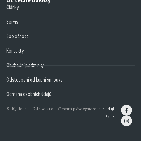
Články
Servis
Společnost
Kontakty
Obchodní podmínky
Odstoupení od kupní smlouvy
Ochrana osobních údajů
© HQT technik Ostrava s.r.o. - Všechna práva vyhrazena
Sledujte
nás na: