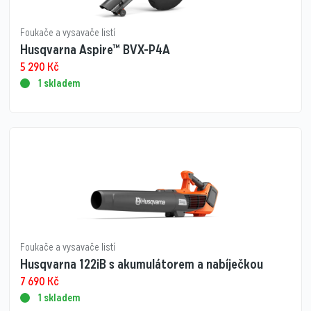
Foukače a vysavače listí
Husqvarna Aspire™ BVX-P4A
5 290
Kč
1 skladem
Foukače a vysavače listí
Husqvarna 122iB s akumulátorem a nabíječkou
7 690
Kč
1 skladem