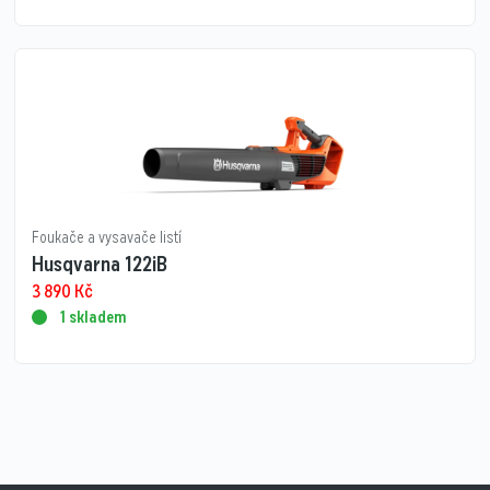
Foukače a vysavače listí
Husqvarna 122iB
3 890
Kč
1 skladem