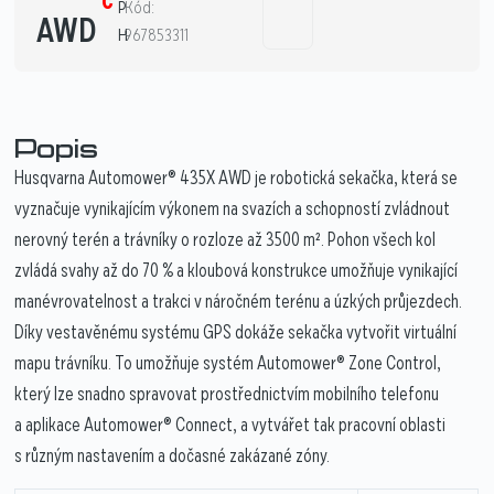
č
P
Kód:
AWD
H
967853311
Popis
Husqvarna Automower® 435X AWD je robotická sekačka, která se
vyznačuje vynikajícím výkonem na svazích a schopností zvládnout
nerovný terén a trávníky o rozloze až 3500 m². Pohon všech kol
zvládá svahy až do 70 % a kloubová konstrukce umožňuje vynikající
manévrovatelnost a trakci v náročném terénu a úzkých průjezdech.
Díky vestavěnému systému GPS dokáže sekačka vytvořit virtuální
mapu trávníku. To umožňuje systém Automower® Zone Control,
který lze snadno spravovat prostřednictvím mobilního telefonu
a aplikace Automower® Connect, a vytvářet tak pracovní oblasti
s různým nastavením a dočasné zakázané zóny.