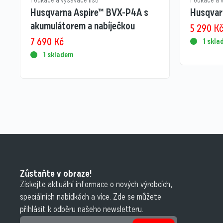
Foukače a vysavače listí
Foukače a v
Husqvarna Aspire™ BVX-P4A s
Husqvar
akumulátorem a nabíječkou
5 290
K
7 690
Kč
1 skl
1 skladem
Zůstaňte v obraze!
Získejte aktuální informace o nových výrobcích,
speciálních nabídkách a více. Zde se můžete
přihlásit k odběru našeho newsletteru.