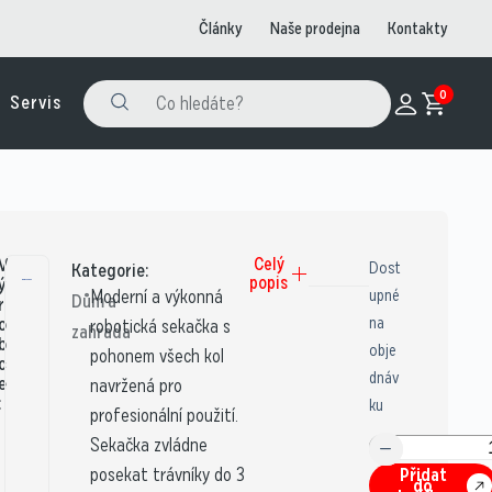
Články
Naše prodejna
Kontakty
0
Servis
V
Celý
Dost
Kategorie:
popis
ý
Moderní a výkonná
upné
Dům a
r
o
na
robotická sekačka s
zahrada
b
obje
pohonem všech kol
c
dnáv
e
navržená pro
:
ku
profesionální použití.
Sekačka zvládne
posekat trávníky do 3
Přidat
do