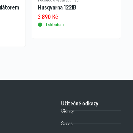
Foukače a vysavače listí
ulátorem
Husqvarna 122iB
3 890
Kč
1 skladem
Užitečné odkazy
Články
Servis