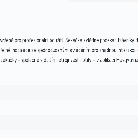
ržená pro profesionální použití. Sekačka zvládne posekat trávníky
eřejné instalace se zjednodušeným ovládáním pro snadnou interakci.
ekačky - společně s dalšími stroji vaší flotily – v aplikaci Husqvarn