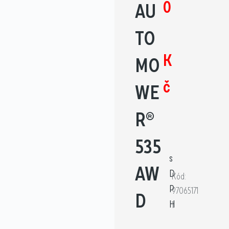
0
AU
TO
K
MO
č
WE
R®
535
s
AW
D
Kód:
P
97065171
D
H
1