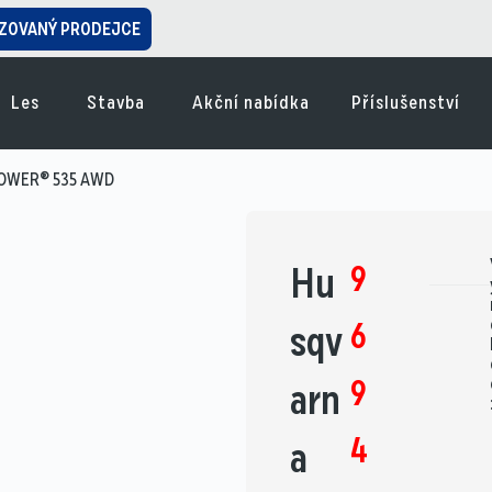
ZOVANÝ PRODEJCE
Les
Stavba
Akční nabídka
Příslušenství
MOWER® 535 AWD
9
Hu
6
sqv
9
arn
4
a