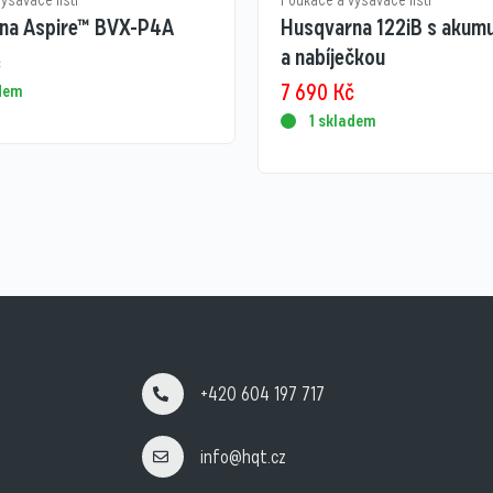
ysavače listí
Foukače a vysavače listí
na Aspire™ BVX-P4A
Husqvarna 122iB s akum
a nabíječkou
č
7 690
Kč
adem
1 skladem
+420 604 197 717
info@hqt.cz