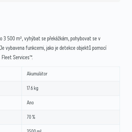
 do 3 500 m², vyhýbat se překážkám, pohybovat se v
 Je vybavena funkcemi, jako je detekce objektů pomocí
a Fleet Services™.
Akumulátor
17.6 kg
Ano
70 %
3500 m²