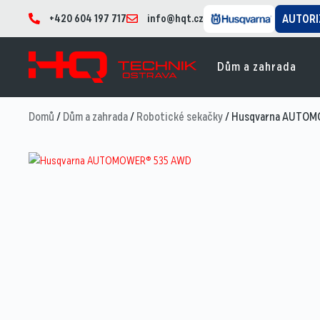
+420 604 197 717
info@hqt.cz
AUTORI
Dům a zahrada
Domů
/
Dům a zahrada
/
Robotické sekačky
/ Husqvarna AUTO