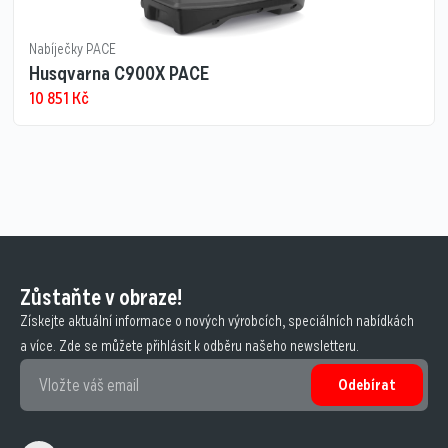
Nabíječky PACE
Husqvarna C900X PACE
10 851
Kč
Zůstaňte v obraze!
Získejte aktuální informace o nových výrobcích, speciálních nabídkách
a více. Zde se můžete přihlásit k odběru našeho newsletteru.
Odebírat