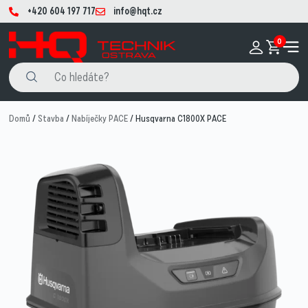
+420 604 197 717
info@hqt.cz
0
Domů
/
Stavba
/
Nabíječky PACE
/ Husqvarna C1800X PACE