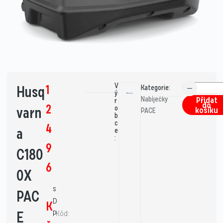
V
1
Husq
Kategorie:
ý
Nabíječky
Přidat
r
do
2
varn
o
košíku
PACE
b
c
4
a
e
:
9
C180
6
0X
s
PAC
D
K
E
P
Kód: