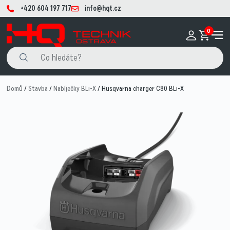
+420 604 197 717
info@hqt.cz
0
Domů
/
Stavba
/
Nabíječky BLi-X
/ Husqvarna charger C80 BLi-X