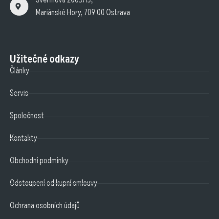
Mariánské Hory, 709 00 Ostrava
Užitečné odkazy
Články
Servis
Společnost
Kontakty
Obchodní podmínky
Odstoupení od kupní smlouvy
Ochrana osobních údajů