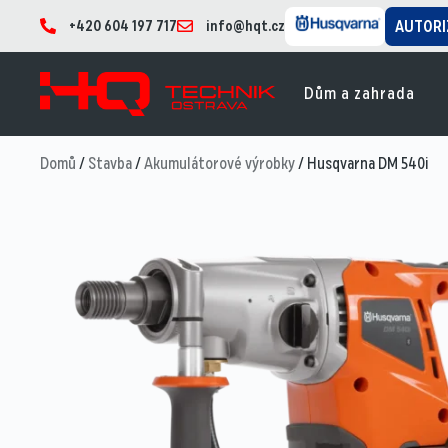
+420 604 197 717
info@hqt.cz
AUTORI
Dům a zahrada
Domů
/
Stavba
/
Akumulátorové výrobky
/ Husqvarna DM 540i