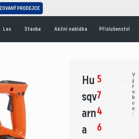
ZOVANÝ PRODEJCE
Les
Stavba
Akční nabídka
Příslušenství
V
5
Hu
ý
r
o
7
sqv
b
c
4
e
arn
:
6
a