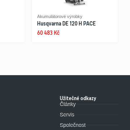
Akumulátorové výrobky
Husqvarna DE 120 H PACE
60 483
Kč
Užitečné odkazy
Články
Servis
Společnost