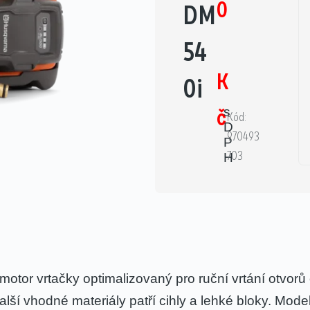
0
DM
54
K
0i
č
s
Kód:
D
970493
P
703
H
tor vrtačky optimalizovaný pro ruční vrtání otvorů
alší vhodné materiály patří cihly a lehké bloky. Mod