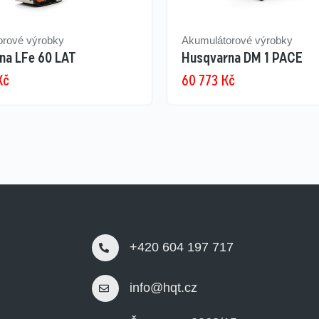
orové výrobky
Akumulátorové výrobky
na LFe 60 LAT
Husqvarna DM 1 PACE
Kč
60 773
Kč
+420 604 197 717
info@hqt.cz