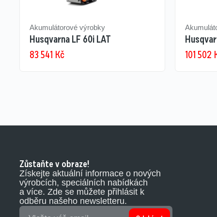
Akumulátorové výrobky
Akumulát
Husqvarna LF 60i LAT
Husqvar
83 541
Kč
101 502
Zůstaňte v obraze!
Získejte aktuální informace o nových
výrobcích, speciálních nabídkách
a více. Zde se můžete přihlásit k
odběru našeho newsletteru.