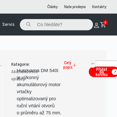
Články
Naše prodejna
Kontakty
0
Servis
Celý
Kategorie:
popis
Přidat
Husqvarna DM 540i
Akumulátorové
do
košíku
je výkonný
výrobky
akumulátorový motor
vrtačky
optimalizovaný pro
ruční vrtání otvorů
o průměru až 75 mm.