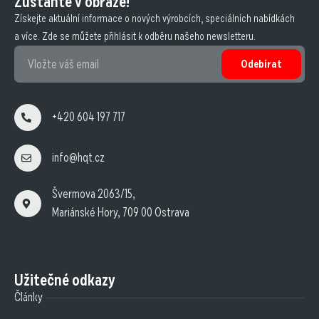
Zůstaňte v obraze!
Získejte aktuální informace o nových výrobcích, speciálních nabídkách
a více. Zde se můžete přihlásit k odběru našeho newsletteru.
Odebírat
+420 604 197 717
info@hqt.cz
Švermova 2063/15,
Mariánské Hory, 709 00 Ostrava
Užitečné odkazy
Články