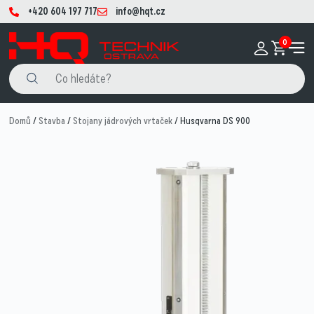
+420 604 197 717
info@hqt.cz
0
Domů
/
Stavba
/
Stojany jádrových vrtaček
/ Husqvarna DS 900