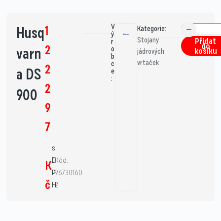
V
1
Husq
Kategorie:
ý
Stojany
Přidat
r
do
2
varn
o
košíku
jádrových
b
vrtaček
c
2
a DS
e
:
2
900
9
7
s
D
Kód:
K
P
96730160
č
H
2