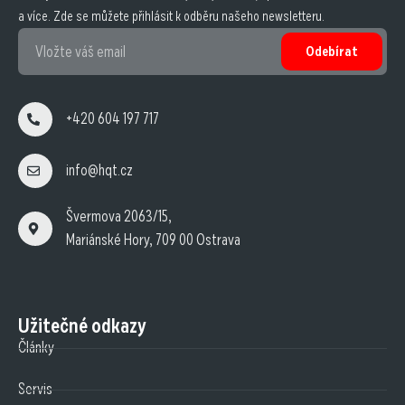
a více. Zde se můžete přihlásit k odběru našeho newsletteru.
Odebírat
+420 604 197 717
info@hqt.cz
Švermova 2063/15,
Mariánské Hory, 709 00 Ostrava
Užitečné odkazy
Články
Servis