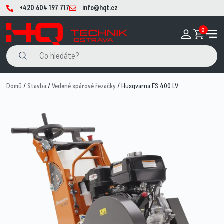
+420 604 197 717
info@hqt.cz
0
Domů
/
Stavba
/
Vedené spárové řezačky
/ Husqvarna FS 400 LV