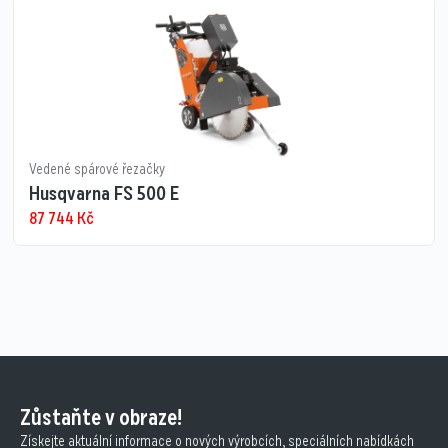
Vedené spárové řezačky
Husqvarna FS 500 E
87 744
Kč
Zůstaňte v obraze!
Získejte aktuální informace o nových výrobcích, speciálních nabídkách