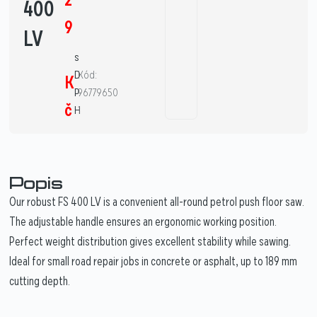
400
9
LV
s
D
Kód:
K
P
96779650
č
H
1
Popis
Our robust FS 400 LV is a convenient all-round petrol push floor saw.
The adjustable handle ensures an ergonomic working position.
Perfect weight distribution gives excellent stability while sawing.
Ideal for small road repair jobs in concrete or asphalt, up to 189 mm
cutting depth.