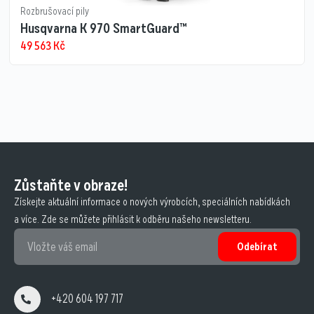
Rozbrušovací pily
Husqvarna K 970 SmartGuard™
49 563
Kč
Zůstaňte v obraze!
Získejte aktuální informace o nových výrobcích, speciálních nabídkách
a více. Zde se můžete přihlásit k odběru našeho newsletteru.
Odebírat
+420 604 197 717