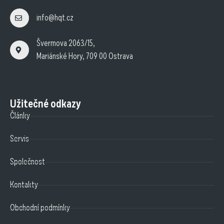
info@hqt.cz
Švermova 2063/15,
Mariánské Hory, 709 00 Ostrava
Užitečné odkazy
Články
Servis
Společnost
Kontakty
Obchodní podmínky