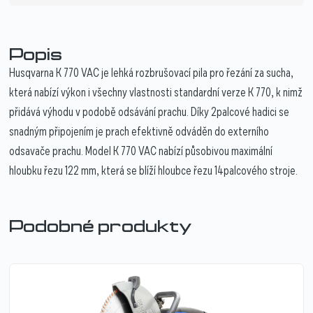
Popis
Husqvarna K 770 VAC je lehká rozbrušovací pila pro řezání za sucha,
která nabízí výkon i všechny vlastnosti standardní verze K 770, k nimž
přidává výhodu v podobě odsávání prachu. Díky 2palcové hadici se
snadným připojením je prach efektivně odváděn do externího
odsavače prachu. Model K 770 VAC nabízí působivou maximální
hloubku řezu 122 mm, která se blíží hloubce řezu 14palcového stroje.
Podobné produkty