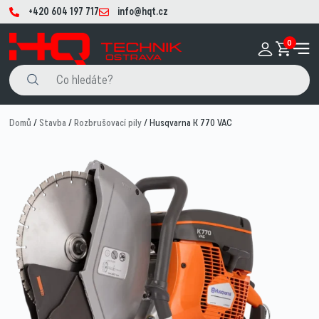
+420 604 197 717
info@hqt.cz
0
Domů
/
Stavba
/
Rozbrušovací pily
/ Husqvarna K 770 VAC