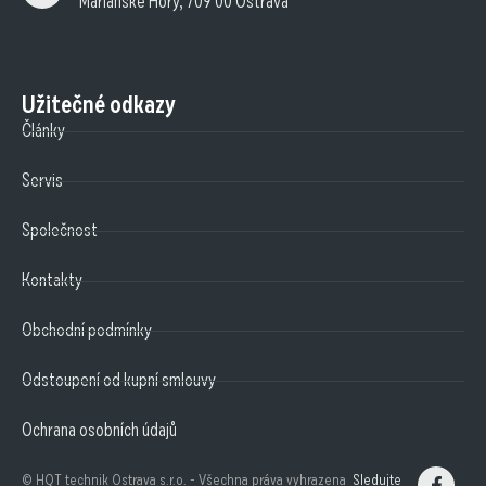
Mariánské Hory, 709 00 Ostrava
Užitečné odkazy
Články
Servis
Společnost
Kontakty
Obchodní podmínky
Odstoupení od kupní smlouvy
Ochrana osobních údajů
© HQT technik Ostrava s.r.o. - Všechna práva vyhrazena
Sledujte