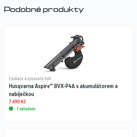
Podobné produkty
Foukače a vysavače listí
Husqvarna Aspire™ BVX-P4A s akumulátorem a
nabíječkou
7 690
Kč
1 skladem