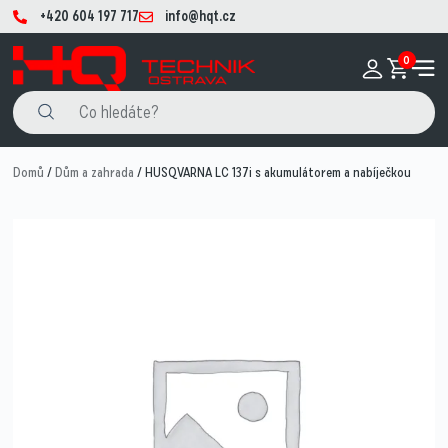
+420 604 197 717
info@hqt.cz
0
Domů
/
Dům a zahrada
/ HUSQVARNA LC 137i s akumulátorem a nabíječkou