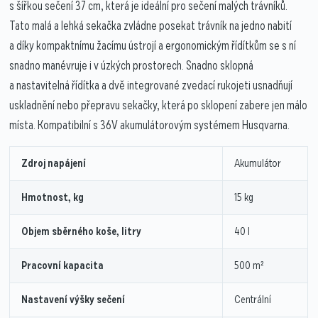
s šířkou sečení 37 cm, která je ideální pro sečení malých trávníků.
Tato malá a lehká sekačka zvládne posekat trávník na jedno nabití
a díky kompaktnímu žacímu ústrojí a ergonomickým řídítkům se s ní
snadno manévruje i v úzkých prostorech. Snadno sklopná
a nastavitelná řídítka a dvě integrované zvedací rukojeti usnadňují
uskladnění nebo přepravu sekačky, která po sklopení zabere jen málo
místa. Kompatibilní s 36V akumulátorovým systémem Husqvarna.
Zdroj napájení
Akumulátor
Hmotnost, kg
15 kg
Objem sběrného koše, litry
40 l
Pracovní kapacita
500 m²
Nastavení výšky sečení
Centrální