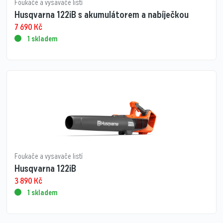
Foukače a vysavače listí
Husqvarna 122iB s akumulátorem a nabíječkou
7 690
Kč
1 skladem
Foukače a vysavače listí
Husqvarna 122iB
3 890
Kč
1 skladem