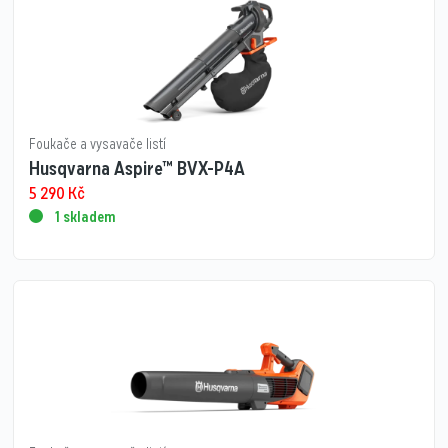
Foukače a vysavače listí
Husqvarna Aspire™ BVX-P4A
5 290
Kč
1 skladem