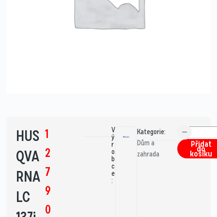
V
1
HUS
Kategorie:
ý
Dům a
Přidat
r
do
2
QVA
o
košíku
zahrada
b
c
7
RNA
e
:
9
LC
0