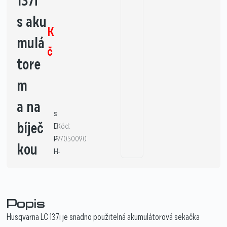
137i
s aku
K
mulá
č
tore
m
a na
s
bíječ
D
Kód:
P
97050090
kou
H
4
Popis
Husqvarna LC 137i je snadno použitelná akumulátorová sekačka