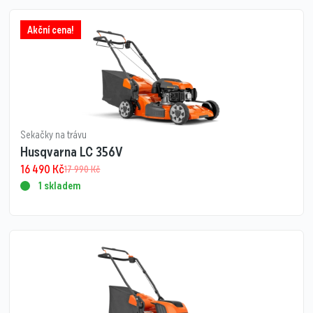
Akční cena!
Sekačky na trávu
Husqvarna LC 356V
16 490
Kč
17 990
Kč
1 skladem