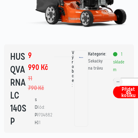
V
9
HUS
Kategorie:
1
ý
Sekačky
sklade
r
990
Kč
QVA
o
na trávu
m
b
c
11
RNA
e
:
790
Kč
Přidat
do
LC
košíku
s
140S
D
Kód:
P
9704882
P
H
01