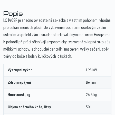
Popis
LC 140SP je snadno ovladatelná sekačka s vlastním pohonem, vhodná
pro sekání menších ploch. Je vybavena robustním ocelovým žacím
ústrojím a spolehlivým a snadno startovatelným motorem Husqvarna.
K pohodlí při práci přispívají ergonomicky tvarovaná sklopná rukojeť s
měkkými úchopy, jednoduché centrální nastavení výšky sečení, sběr
trávy do koše a kola v kuličkových ložiskách.
Výstupní výkon
1.95 kW
Zdroj napájení
Benzin
Hmotnost, kg
26.8 kg
Objem sběrného koše, litry
50 l