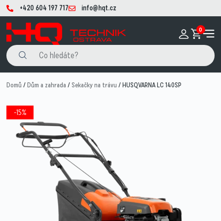
+420 604 197 717
info@hqt.cz
0
Domů
/
Dům a zahrada
/
Sekačky na trávu
/ HUSQVARNA LC 140SP
-15%