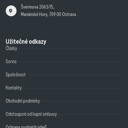
Švermova 2063/15,
Mariánské Hory, 709 00 Ostrava
Užitečné odkazy
Články
Servis
Společnost
Kontakty
Obchodní podmínky
Odstoupení od kupní smlouvy
Ochrana osobních údajů