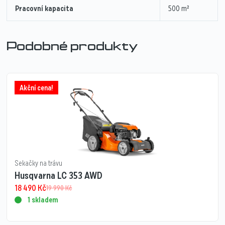
Pracovní kapacita
500 m²
Podobné produkty
Akční cena!
Sekačky na trávu
Husqvarna LC 353 AWD
18 490
Kč
19 990
Kč
1 skladem