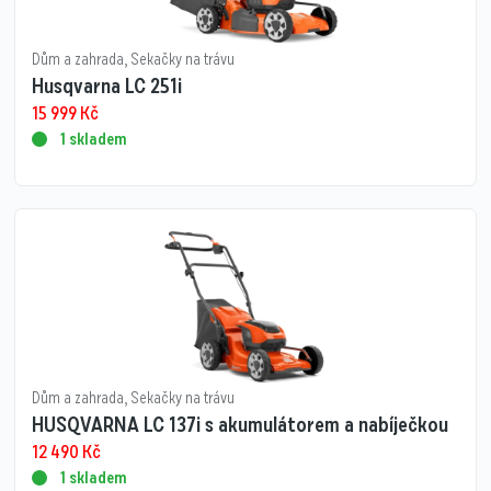
Dům a zahrada
,
Sekačky na trávu
Husqvarna LC 251i
15 999
Kč
1 skladem
Dům a zahrada
,
Sekačky na trávu
HUSQVARNA LC 137i s akumulátorem a nabíječkou
12 490
Kč
1 skladem