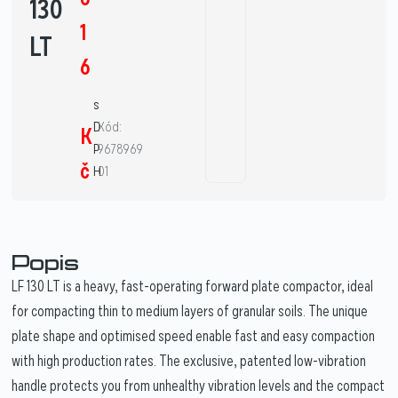
130
1
LT
6
s
D
Kód:
K
P
9678969
č
H
01
Popis
LF 130 LT is a heavy, fast-operating forward plate compactor, ideal
for compacting thin to medium layers of granular soils. The unique
plate shape and optimised speed enable fast and easy compaction
with high production rates. The exclusive, patented low-vibration
handle protects you from unhealthy vibration levels and the compact