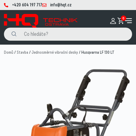
+420 604 197 717
info@hqt.cz
0
Domů
/
Stavba
/
Jednosměrné vibrační desky
/ Husqvarna LF 130 LT