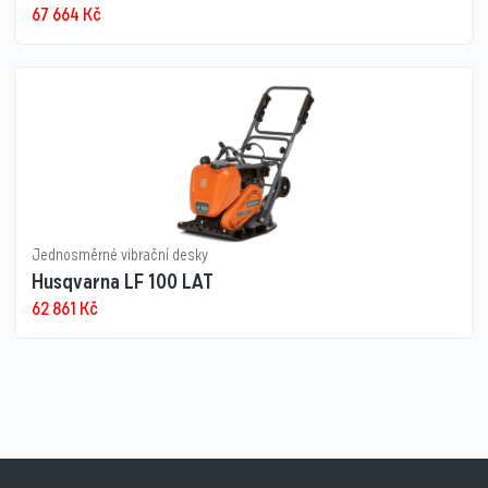
67 664
Kč
Jednosměrné vibrační desky
Husqvarna LF 100 LAT
62 861
Kč